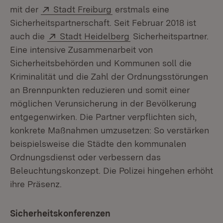
Extern:
(Öffnet in neuem Fenster)
mit der
Stadt Freiburg
erstmals eine
Sicherheitspartnerschaft. Seit Februar 2018 ist
Extern:
(Öffnet in neuem Fenst
auch die
Stadt Heidelberg
Sicherheitspartner.
Eine intensive Zusammenarbeit von
Sicherheitsbehörden und Kommunen soll die
Kriminalität und die Zahl der Ordnungsstörungen
an Brennpunkten reduzieren und somit einer
möglichen Verunsicherung in der Bevölkerung
entgegenwirken. Die Partner verpflichten sich,
konkrete Maßnahmen umzusetzen: So verstärken
beispielsweise die Städte den kommunalen
Ordnungsdienst oder verbessern das
Beleuchtungskonzept. Die Polizei hingehen erhöht
ihre Präsenz.
Sicherheitskonferenzen