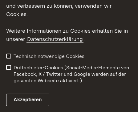
und verbessern zu können, verwenden wir
X / Twitter
Cookies.
Youtube
Weitere Informationen zu Cookies erhalten Sie in
unserer
Datenschutzerklärung
.
Zum 
Kontakt
Datenschutz
Technisch notwendige Cookies
Barrierefreiheit
Benutzungshinweise
Drittanbieter-Cookies (Social-Media-Elemente von
Impressum
Cookies
Facebook, X / Twitter und Google werden auf der
gesamten Webseite aktiviert.)
Akzeptieren
Link zum Landesportal