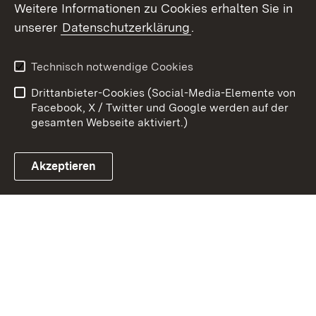
Weitere Informationen zu Cookies erhalten Sie in
unserer
Datenschutzerklärung
.
Zum 
Kontakt
Datenschutz
Technisch notwendige Cookies
Barrierefreiheit
Benutzungshinweise
Drittanbieter-Cookies (Social-Media-Elemente von
Impressum
Cookies
Facebook, X / Twitter und Google werden auf der
gesamten Webseite aktiviert.)
Akzeptieren
Link zum Landesportal