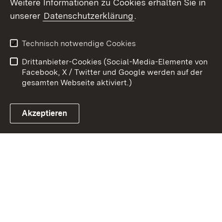
Weitere Informationen zu Cookies erhalten Sie in
unserer
Datenschutzerklärung
.
Zum 
Kontakt
Datenschutz
Technisch notwendige Cookies
Barrierefreiheit
Benutzungshinweise
Drittanbieter-Cookies (Social-Media-Elemente von
Impressum
Cookies
Facebook, X / Twitter und Google werden auf der
gesamten Webseite aktiviert.)
Akzeptieren
Link zum Landesportal