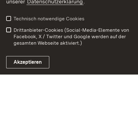
unserer
Datenschutzerklärung
.
Zum 
Kontakt
Datenschutz
Technisch notwendige Cookies
Barrierefreiheit
Benutzungshinweise
Drittanbieter-Cookies (Social-Media-Elemente von
Impressum
Cookies
Facebook, X / Twitter und Google werden auf der
gesamten Webseite aktiviert.)
Akzeptieren
Link zum Landesportal