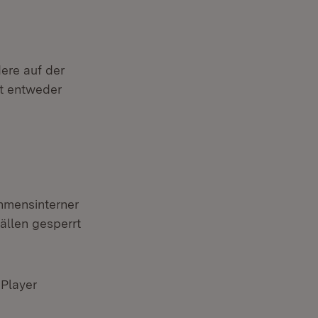
ere auf der
rt entweder
enster)
hmensinterner
ällen gesperrt
 Player