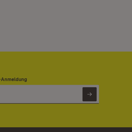
er-Anmeldung
Newsletter 