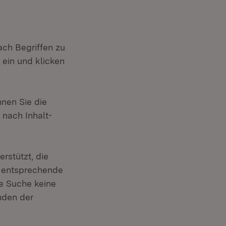
ach Begriffen zu
ein und klicken
nnen Sie die
 nach Inhalt-
rstützt, die
d entsprechende
re Suche keine
inden der