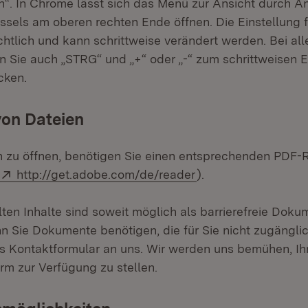
rn“. In Chrome lässt sich das Menü zur Ansicht durch A
sels am oberen rechten Ende öffnen. Die Einstellung f
ichtlich und kann schrittweise verändert werden. Bei al
 Sie auch „STRG“ und „+“ oder „-“ zum schrittweisen E
cken.
on Dateien
zu öffnen, benötigen Sie einen entsprechenden PDF-R
Extern:
(Öffnet in neuem Fe
http://get.adobe.com/de/reader
).
lten Inhalte sind soweit möglich als barrierefreie Dok
nn Sie Dokumente benötigen, die für Sie nicht zugängli
as Kontaktformular an uns. Wir werden uns bemühen, Ih
rm zur Verfügung zu stellen.