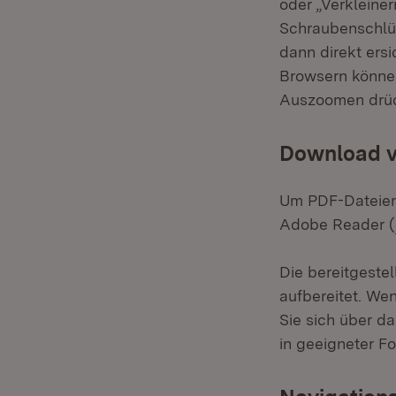
oder „Verkleine
Schraubenschlüs
dann direkt ers
Browsern können
Auszoomen drü
Download v
Um PDF-Dateien 
Adobe Reader (
Die bereitgestel
aufbereitet. We
Sie sich über d
in geeigneter Fo