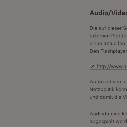
Audio/Vide
Die auf dieser 
externen Plattf
einen aktuellen
Den Flashplayer
Extern:
http://www.
Aufgrund von lä
Netzpolitik kön
und damit die Vi
Audiodateien kö
abgespielt werde