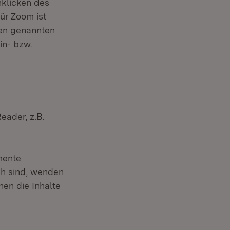
nklicken des
ür Zoom ist
len genannten
in- bzw.
eader, z.B.
nster)
umente
ch sind, wenden
nen die Inhalte