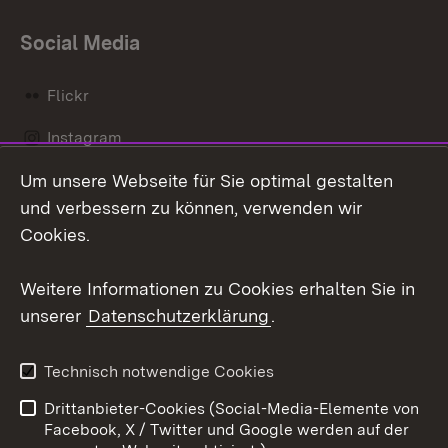
Social Media
Flickr
Instagram
Um unsere Webseite für Sie optimal gestalten
Social Wall
und verbessern zu können, verwenden wir
X / Twitter
Cookies.
Youtube
Weitere Informationen zu Cookies erhalten Sie in
unserer
Datenschutzerklärung
.
Zum 
Kontakt
Datenschutz
Technisch notwendige Cookies
Barrierefreiheit
Benutzungshinweise
Drittanbieter-Cookies (Social-Media-Elemente von
Impressum
Cookies
Facebook, X / Twitter und Google werden auf der