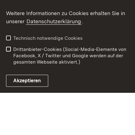
Youtube
Weitere Informationen zu Cookies erhalten Sie in
unserer
Datenschutzerklärung
.
Zum 
Kontakt
Datenschutz
Technisch notwendige Cookies
Barrierefreiheit
Benutzungshinweise
Drittanbieter-Cookies (Social-Media-Elemente von
Impressum
Cookies
Facebook, X / Twitter und Google werden auf der
gesamten Webseite aktiviert.)
Akzeptieren
Link zum Landesportal