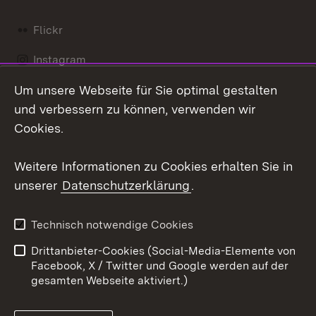
Flickr
Instagram
Um unsere Webseite für Sie optimal gestalten
Social Wall
und verbessern zu können, verwenden wir
X / Twitter
Cookies.
Youtube
Weitere Informationen zu Cookies erhalten Sie in
unserer
Datenschutzerklärung
.
Zum 
Kontakt
Datenschutz
Technisch notwendige Cookies
Barrierefreiheit
Benutzungshinweise
Drittanbieter-Cookies (Social-Media-Elemente von
Impressum
Cookies
Facebook, X / Twitter und Google werden auf der
gesamten Webseite aktiviert.)