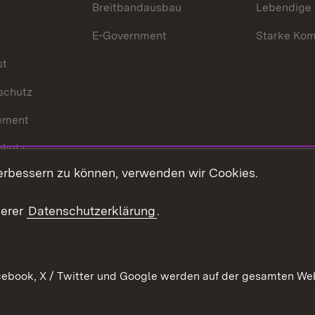
Breitbandausbau
Lebendige
E-Government
Starke Ko
st
schutz
ement
chutz
erbessern zu können, verwenden wir Cookies.
echt
serer
Datenschutzerklärung
.
ebook, X / Twitter und Google werden auf der gesamten Webs
Kontakt
Datenschutz
Barrierefreiheit