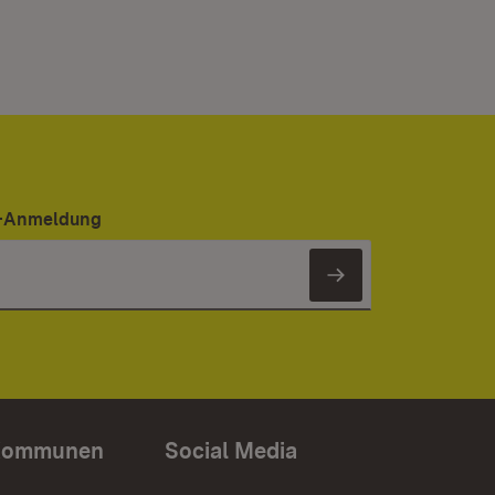
er-Anmeldung
Newsletter 
Kommunen
Social Media