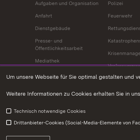
Aufgaben und Organisation
Polizei
Anfahrt
Feuerwehr
Dienstgebäude
Rettungsdien
Presse- und
Katastrophen
Öffentlichkeitsarbeit
Krisenmanag
Mediathek
Verfassungss
Publikationen
Um unsere Webseite für Sie optimal gestalten und v
Datenschutz
Karriere
Glücksspielr
Weitere Informationen zu Cookies erhalten Sie in un
Waffenrecht
Technisch notwendige Cookies
Drittanbieter-Cookies (Social-Media-Elemente von Fac