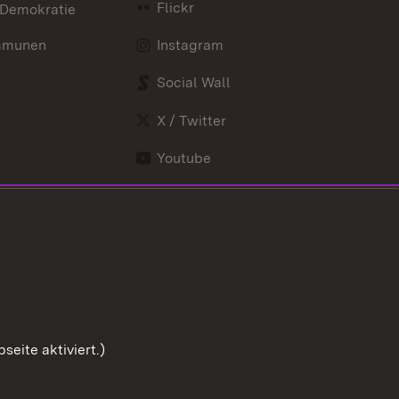
Flickr
 Demokratie
mmunen
Instagram
Social Wall
X / Twitter
Youtube
eite aktiviert.)
Zum Seitenanfang
Benutzungshinweise
Impressum
Cookies