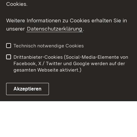
X / Twitter
Cookies.
Youtube
Weitere Informationen zu Cookies erhalten Sie in
unserer
Datenschutzerklärung
.
Zum 
Kontakt
Datenschutz
Technisch notwendige Cookies
Barrierefreiheit
Benutzungshinweise
Drittanbieter-Cookies (Social-Media-Elemente von
Impressum
Cookies
Facebook, X / Twitter und Google werden auf der
gesamten Webseite aktiviert.)
Akzeptieren
Link zum Landesportal