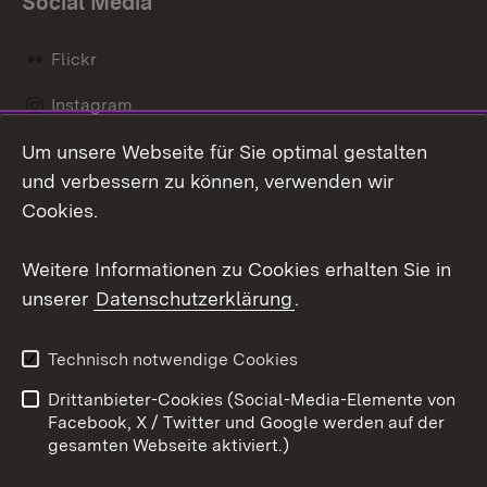
Social Media
Flickr
Instagram
Um unsere Webseite für Sie optimal gestalten
Social Wall
und verbessern zu können, verwenden wir
X / Twitter
Cookies.
Youtube
Weitere Informationen zu Cookies erhalten Sie in
unserer
Datenschutzerklärung
.
Zum 
Kontakt
Datenschutz
Technisch notwendige Cookies
Barrierefreiheit
Benutzungshinweise
Drittanbieter-Cookies (Social-Media-Elemente von
Impressum
Cookies
Facebook, X / Twitter und Google werden auf der
gesamten Webseite aktiviert.)