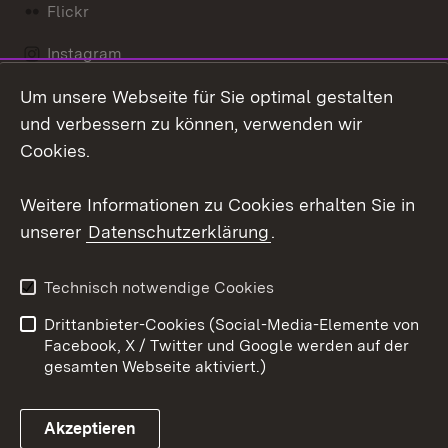
Flickr
Instagram
Um unsere Webseite für Sie optimal gestalten
Social Wall
und verbessern zu können, verwenden wir
X / Twitter
Cookies.
Youtube
Weitere Informationen zu Cookies erhalten Sie in
unserer
Datenschutzerklärung
.
Zum 
Kontakt
Datenschutz
Technisch notwendige Cookies
Barrierefreiheit
Benutzungshinweise
Drittanbieter-Cookies (Social-Media-Elemente von
Impressum
Cookies
Facebook, X / Twitter und Google werden auf der
gesamten Webseite aktiviert.)
Akzeptieren
Link zum Landesportal