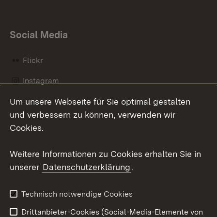
Social Media
Flickr
Instagram
Um unsere Webseite für Sie optimal gestalten
Social Wall
und verbessern zu können, verwenden wir
X / Twitter
Cookies.
Youtube
Weitere Informationen zu Cookies erhalten Sie in
unserer
Datenschutzerklärung
.
Zum 
Kontakt
Datenschutz
Technisch notwendige Cookies
Barrierefreiheit
Benutzungshinweise
Drittanbieter-Cookies (Social-Media-Elemente von
Impressum
Cookies