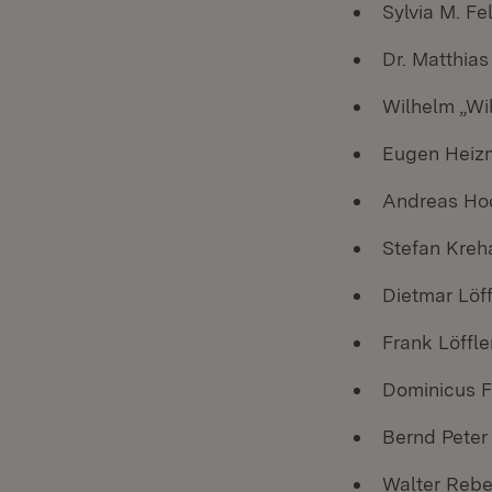
Sylvia M. Fe
Dr. Matthia
Wilhelm „Wil
Eugen Heizm
Andreas Hoc
Stefan Kreha
Dietmar Löf
Frank Löffl
Dominicus Fr
Bernd Pete
Walter Rebe