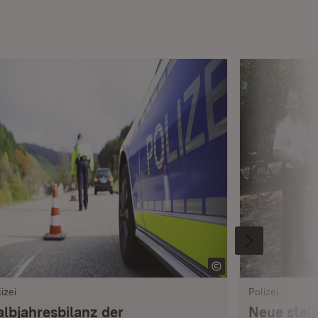
izei
Polizei
albjahresbilanz der
Neue stell