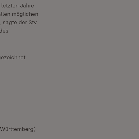
 letzten Jahre
allen möglichen
 sagte der Stv.
 des
ezeichnet:
n-Württemberg)