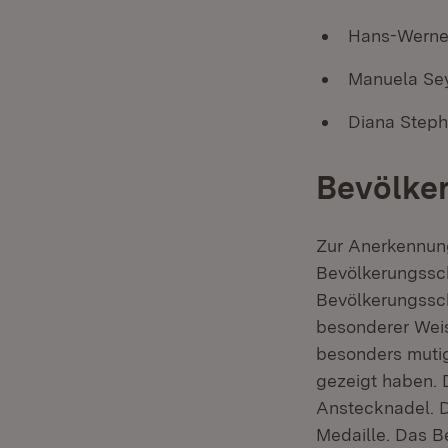
Hans-Werner
Manuela Sey
Diana Steph
Bevölke
Zur Anerkennun
Bevölkerungssch
Bevölkerungssch
besonderer Wei
besonders mutig
gezeigt haben. 
Anstecknadel. D
Medaille. Das B