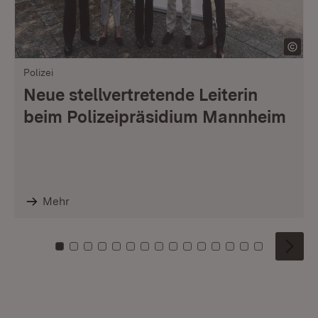
Polizei
Neue stellvertretende Leiterin
beim Polizeipräsidium Mannheim
Mehr
Zu Kachel: 0
Zu Kachel: 1
Zu Kachel: 2
Zu Kachel: 3
Zu Kachel: 4
Zu Kachel: 5
Zu Kachel: 6
Zu Kachel: 7
Zu Kachel: 8
Zu Kachel: 9
Zu Kachel: 10
Zu Kachel: 11
Zu Kachel: 12
Zu Kachel: 1
Zu Kachel