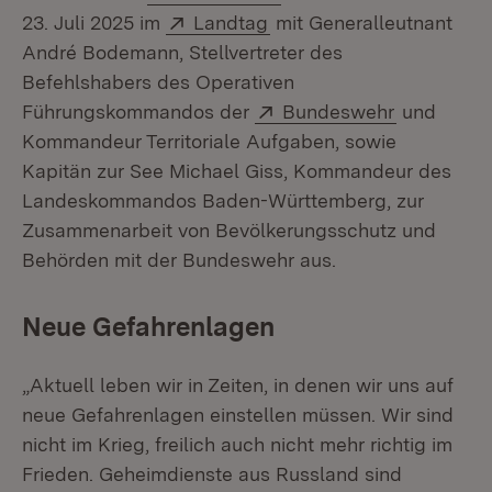
Extern:
(Öffnet in neuem Fenster
23. Juli 2025 im
Landtag
mit Generalleutnant
André Bodemann, Stellvertreter des
Befehlshabers des Operativen
Extern:
(Öffnet in
Führungskommandos der
Bundeswehr
und
Kommandeur Territoriale Aufgaben, sowie
Kapitän zur See Michael Giss, Kommandeur des
Landeskommandos Baden-Württemberg, zur
Zusammenarbeit von Bevölkerungsschutz und
Behörden mit der Bundeswehr aus.
Neue Gefahrenlagen
„Aktuell leben wir in Zeiten, in denen wir uns auf
neue Gefahrenlagen einstellen müssen. Wir sind
nicht im Krieg, freilich auch nicht mehr richtig im
Frieden. Geheimdienste aus Russland sind