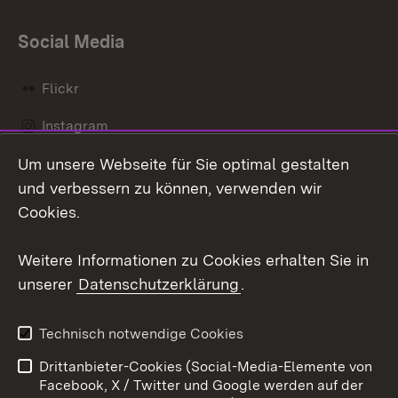
Social Media
Flickr
Instagram
Um unsere Webseite für Sie optimal gestalten
Social Wall
und verbessern zu können, verwenden wir
X / Twitter
Cookies.
Youtube
Weitere Informationen zu Cookies erhalten Sie in
unserer
Datenschutzerklärung
.
Zum 
Kontakt
Datenschutz
Technisch notwendige Cookies
Barrierefreiheit
Benutzungshinweise
Drittanbieter-Cookies (Social-Media-Elemente von
Impressum
Cookies
Facebook, X / Twitter und Google werden auf der