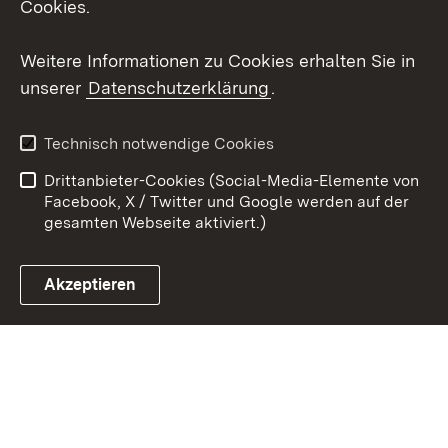
Cookies.
Youtube
Weitere Informationen zu Cookies erhalten Sie in
unserer
Datenschutzerklärung
.
Zum 
Kontakt
Datenschutz
Technisch notwendige Cookies
Barrierefreiheit
Benutzungshinweise
Drittanbieter-Cookies (Social-Media-Elemente von
Impressum
Cookies
Facebook, X / Twitter und Google werden auf der
gesamten Webseite aktiviert.)
Akzeptieren
Link zum Landesportal