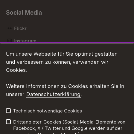
Social Media
Flickr
Instagram
Um unsere Webseite für Sie optimal gestalten
Social Wall
und verbessern zu können, verwenden wir
X / Twitter
Cookies.
Youtube
Weitere Informationen zu Cookies erhalten Sie in
unserer
Datenschutzerklärung
.
Zum 
Kontakt
Datenschutz
Technisch notwendige Cookies
Barrierefreiheit
Benutzungshinweise
Drittanbieter-Cookies (Social-Media-Elemente von
Impressum
Cookies
Facebook, X / Twitter und Google werden auf der