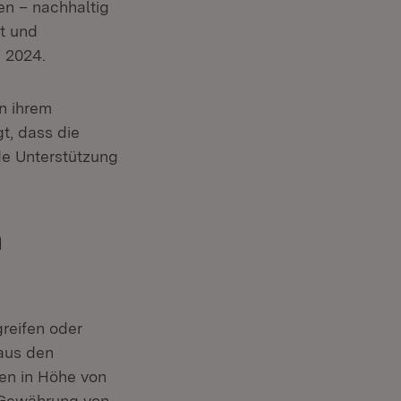
n – nachhaltig
nt und
i 2024.
n ihrem
t, dass die
de Unterstützung
n
reifen oder
 aus den
en in Höhe von
e Gewährung von