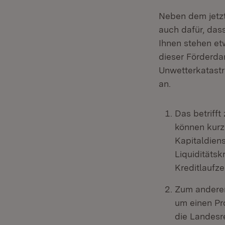
Neben dem jetzt
auch dafür, da
Ihnen stehen et
dieser Förderda
Unwetterkatastr
an.
Das betriff
können kurz-
Kapitaldien
Liquiditätsk
Kreditlaufz
Zum anderen
um einen Pro
die Landesre