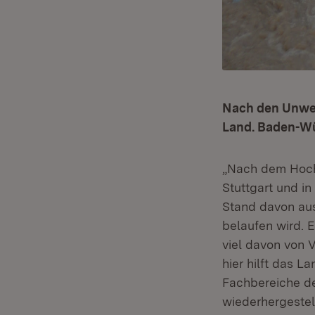
Nach den Unwett
Land. Baden-Wü
„Nach dem Hoch
Stuttgart und 
Stand davon au
belaufen wird. E
viel davon von 
hier hilft das L
Fachbereiche de
wiederhergestell