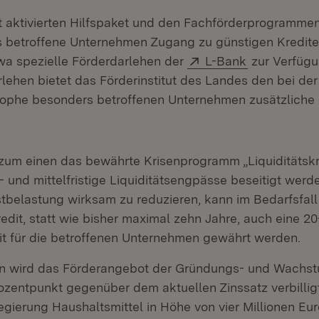
 aktivierten Hilfspaket und den Fachförderprogramme
ss betroffene Unternehmen Zugang zu günstigen Kredi
Extern:
(Öffnet in n
wa spezielle Förderdarlehen der
L-Bank
zur Verfügu
rlehen bietet das Förderinstitut des Landes den bei der
ophe besonders betroffenen Unternehmen zusätzliche 
t zum einen das bewährte Krisenprogramm „Liquiditätskr
 und mittelfristige Liquiditätsengpässe beseitigt werde
stbelastung wirksam zu reduzieren, kann im Bedarfsfal
redit, statt wie bisher maximal zehn Jahre, auch eine 20
eit für die betroffenen Unternehmen gewährt werden.
 wird das Förderangebot der Gründungs- und Wachst
zentpunkt gegenüber dem aktuellen Zinssatz verbilligt.
gierung Haushaltsmittel in Höhe von vier Millionen Eur