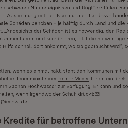
ch schweren Naturereignissen und Unglücksfällen vom
gt in Abstimmung mit den Kommunalen Landesverbände
le Schäden behoben – je hälftig durch Land und die
ert. „Angesichts der Schäden ist es notwendig, den Regi
usammenführen und koordinieren, jetzt die notwendige Fl
 Hilfe schnell dort ankommt, wo sie gebraucht wird“, s
lfen, wenn es einmal hakt, steht den Kommunen mit d
hef im Innenministerium
Reiner Moser
fortan ein direkt
 in Sachen Hochwasser zur Verfügung. Er kann und so
E-Mail:
helfen, wenn irgendwo der Schuh drückt:
e@im.bwl.de
.
 Kredite für betroffene Unte