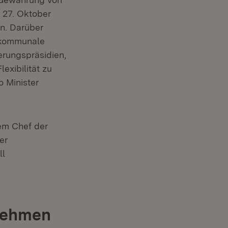
 27. Oktober
n. Darüber
 kommunale
erungspräsidien,
exibilität zu
o Minister
em Chef der
er
ll
rnehmen