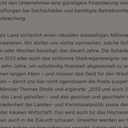
cht den Unternehmen eine günstigere Finanzierung von
affungen bei Sachschäden und benötigte Betriebsmittel 
erbrechung.
ls Land sicherlich einen robusten dreistelligen Million
vestieren. Wir dürfen uns nichts vormachen, solche Sc
n oder Wochen beseitigt, das dauert Jahre. Die Schäd
n 2013 oder auch das schlimme Starkregenereignis vo
 zehn Jahre, um vollständig finanziell abgewickelt zu w
inen langen Atem – und müssen das Geld für den Wied
llen – damit uns hier nicht irgendwann die Puste ausgeh
h Minister Thomas Strobl und ergänzte: „2013 und auch 2
 das Land geholfen – und das geschah und geschieht
friedenheit der Landes- und Kommunalpolitik sowie de
der lokalen Wirtschaft. Das wird auch für das Hochwa
sen auch in die Zukunft schauen: Unwetter werden wir h
ahren haben wir hier schon viel erreicht, haben viel in d