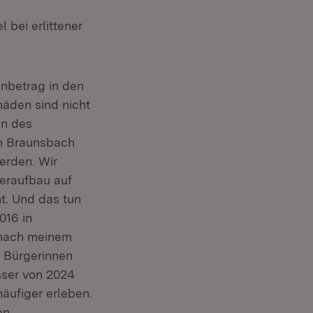
bei erlittener
enbetrag in den
häden sind nicht
en des
n Braunsbach
erden. Wir
eraufbau auf
t. Und das tun
016 in
 nach meinem
r Bürgerinnen
sser von 2024
äufiger erleben.
en