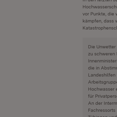
Hochwasserschut
vor Punkte, die
kämpfen, dass w
Katastrophensch
Die Unwetter
zu schweren S
Innenminister
die in Absti
Landeshilfen 
Arbeitsgrupp
Hochwasser e
für Privatpe
An der Interm
Fachressorts