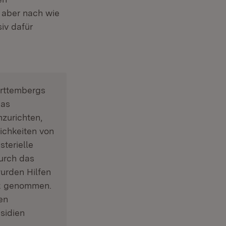
 aber nach wie
iv dafür
ürttembergs
das
nzurichten,
chkeiten von
sterielle
urch das
urden Hilfen
ck genommen.
en
sidien