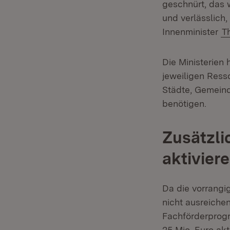
geschnürt, das 
und verlässlich,
Innenminister
T
Die Ministerien
jeweiligen Ress
Städte, Gemeind
benötigen.
Zusätzli
aktivier
Da die vorrangi
nicht ausreichen
Fachförderprogr
25 Mio. Euro akt