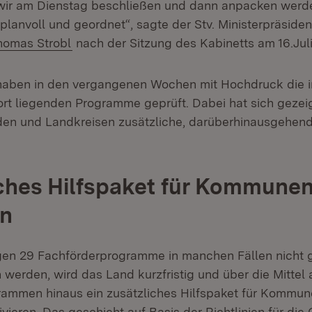
wir am Dienstag beschließen und dann anpacken werde
 planvoll und geordnet“, sagte der Stv. Ministerpräside
homas Strobl
nach der Sitzung des Kabinetts am 16.Jul
 haben in den vergangenen Wochen mit Hochdruck die i
ort liegenden Programme geprüft. Dabei hat sich gezeig
en und Landkreisen zusätzliche, darüberhinausgehen
ches Hilfspaket für Kommune
en
gen 29 Fachförderprogramme in manchen Fällen nicht g
 werden, wird das Land kurzfristig und über die Mittel
ammen hinaus ein zusätzliches Hilfspaket für Kommun
ivieren. Das geschieht auf Basis der Richtlinien für di