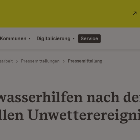
 Kommunen
Digitalisierung
Service
sarbeit
Pressemitteilungen
Pressemitteilung
asserhilfen nach d
llen Unwetterereign