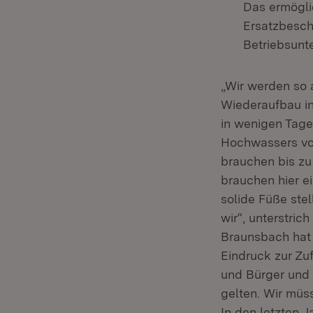
Das ermögli
Ersatzbesch
Betriebsunt
„Wir werden so a
Wiederaufbau in
in wenigen Tage
Hochwassers vo
brauchen bis zu
brauchen hier e
solide Füße ste
wir“, unterstric
Braunsbach hat
Eindruck zur Zu
und Bürger und 
gelten. Wir müs
In den letzten J