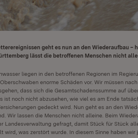
erereignissen geht es nun an den Wiederaufbau – hie
rttemberg lässt die betroffenen Menschen nicht alle
wasser liegen in den betroffenen Regionen im Regier
in Oberschwaben enorme Schäden vor. Wir müssen nach
sgehen, dass sich die Gesamtschadenssumme auf über
s ist noch nicht abzusehen, wie viel es am Ende tatsäch
Versicherungen gedeckt wird. Nun geht es an den Wie
and. Wir lassen die Menschen nicht alleine. Beim Wieder
r Landesverwaltung gefragt, damit Stück für Stück all
t wird, was zerstört wurde. In diesem Sinne haben wir j