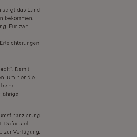
n sorgt das Land
ten bekommen.
euem Fenster)
ng. Für zwei
Erleichterungen
edit“. Damit
n. Um hier die
l beim
-jährige
umsfinanzierung
 Dafür stellt
o zur Verfügung.