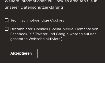
Weitere Informationen zu Cookies erhalten Sie in
unserer
Datenschutzerklärung
.
Zum 
Kontakt
Datenschutz
Technisch notwendige Cookies
Barrierefreiheit
Benutzungshinweise
Drittanbieter-Cookies (Social-Media-Elemente von
Impressum
Cookies
Facebook, X / Twitter und Google werden auf der
gesamten Webseite aktiviert.)
Akzeptieren
Link zum Landesportal