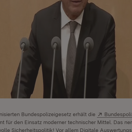
Extern:
isierten Bundespolizeigesetz erhält die
Bundespoli
t für den Einsatz moderner technischer Mittel. Das nen
olle Sicherheitspolitik! Vor allem Digitale Auswertung