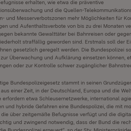
ugnisse erhalten, wie etwa die präventive
ionsüberwachung und die Quellen-Telekommunikatio
fen- und Messerverbotszonen mehr Möglichkeiten für Kon
en und Aufenthaltsverbote von bis zu drei Monaten v
gegen bekannte Gewalttäter bei Bahnreisen oder gegen
derholt straffällig geworden sind. Erstmals soll der E
nen gesetzlich geregelt werden. Die Bundespolizei sol
 zur Überwachung und Aufklärung einsetzen können, e
ngen oder zur Kontrolle schwer zugänglicher Bahnstre
ltige Bundespolizeigesetz stammt in seinen Grundzüge
aus einer Zeit, in der Deutschland, Europa und die Welt
 erfordern etwa Schleusernetzwerke, international agi
n und hybride Gefahren eine Bundespolizei, die mit m
, die über zeitgemäße Befugnisse verfügt und die digital
richtig und zwingend notwendig, dass der Bund die rech
ie Bundespolizei erneuert“, so der Stv. Ministerpräside