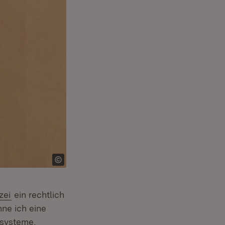
(Öffnet in neuem Fenster)
zei
ein rechtlich
ne ich eine
ssysteme,