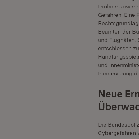
Drohnenabwehr 
Gefahren. Eine P
Rechtsgrundlage
Beamten der Bun
und Flughäfen. 
entschlossen zu
Handlungsspielr
und Innenminis
Plenarsitzung 
Neue Erm
Überwac
Die Bundespoliz
Cybergefahren v