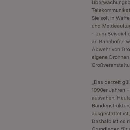
Überwachungsbef
Telekommunikat
Sie soll in Waf
und Meldeauflag
– zum Beispiel 
an Bahnhöfen wie
Abwehr von Droh
eigene Drohnen
Großveranstaltu
„Das derzeit gü
1990er Jahren – 
aussahen. Heute
Bandenstrukture
ausgestattet ist
Deshalb ist es 
Grundlagen für d