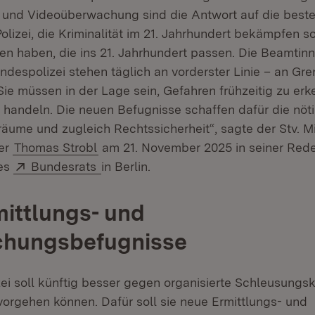
und Videoüberwachung sind die Antwort auf die best
olizei, die Kriminalität im 21. Jahrhundert bekämpfen s
n haben, die ins 21. Jahrhundert passen. Die Beamtin
despolizei stehen täglich an vorderster Linie – an Gr
Sie müssen in der Lage sein, Gefahren frühzeitig zu er
 handeln. Die neuen Befugnisse schaffen dafür die nöt
äume und zugleich Rechtssicherheit“, sagte der Stv. Mi
ter
Thomas Strobl
am 21. November 2025 in seiner Rede
Extern:
(Öffnet in neuem Fenster)
des
Bundesrats
in Berlin.
ittlungs- und
hungsbefugnisse
ei soll künftig besser gegen organisierte Schleusungsk
orgehen können. Dafür soll sie neue Ermittlungs- und