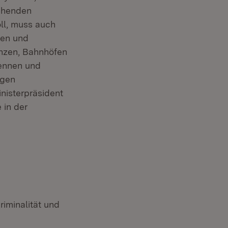
ehenden
oll, muss auch
nen und
enzen, Bahnhöfen
kennen und
igen
nisterpräsident
 in der
riminalität und