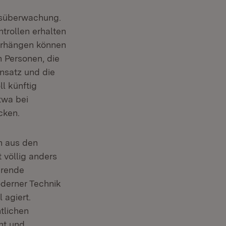
nsüberwachung.
trollen erhalten
erhängen können
 Personen, die
insatz und die
l künftig
twa bei
cken.
n aus den
 völlig anders
erende
oderner Technik
 agiert.
tlichen
nt und