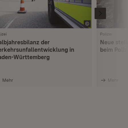
izei
Polizei
albjahresbilanz der
Neue stell
erkehrsunfallentwicklung in
beim Poli
aden-Württemberg
Mehr
Mehr