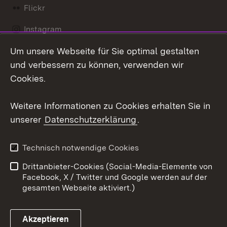
Flickr
Instagram
Um unsere Webseite für Sie optimal gestalten
Social Wall
und verbessern zu können, verwenden wir
X / Twitter
Cookies.
Youtube
Weitere Informationen zu Cookies erhalten Sie in
unserer
Datenschutzerklärung
.
Zum 
Kontakt
Datenschutz
Technisch notwendige Cookies
Barrierefreiheit
Benutzungshinweise
Drittanbieter-Cookies (Social-Media-Elemente von
Impressum
Cookies
Facebook, X / Twitter und Google werden auf der
gesamten Webseite aktiviert.)
Akzeptieren
Link zum Landesportal