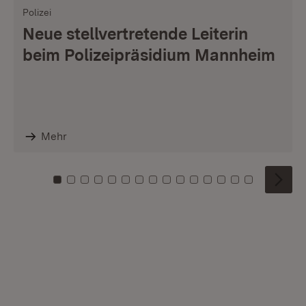
Polizei
Neue stellvertretende Leiterin
beim Polizeipräsidium Mannheim
Mehr
Zu Kachel: 0
Zu Kachel: 1
Zu Kachel: 2
Zu Kachel: 3
Zu Kachel: 4
Zu Kachel: 5
Zu Kachel: 6
Zu Kachel: 7
Zu Kachel: 8
Zu Kachel: 9
Zu Kachel: 10
Zu Kachel: 11
Zu Kachel: 12
Zu Kachel: 1
Zu Kachel