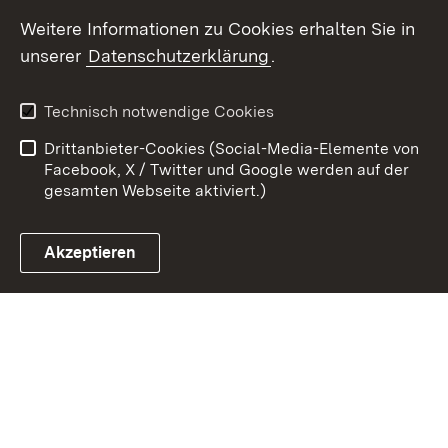
Youtube
Weitere Informationen zu Cookies erhalten Sie in
unserer
Datenschutzerklärung
.
Zum 
Kontakt
Datenschutz
Technisch notwendige Cookies
Barrierefreiheit
Benutzungshinweise
Drittanbieter-Cookies (Social-Media-Elemente von
Impressum
Cookies
Facebook, X / Twitter und Google werden auf der
gesamten Webseite aktiviert.)
Akzeptieren
Link zum Landesportal