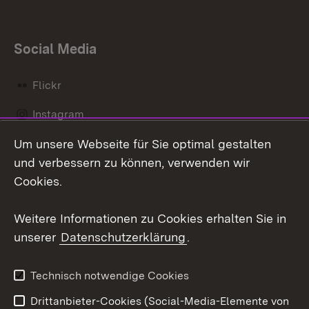
Social Media
Flickr
Instagram
Um unsere Webseite für Sie optimal gestalten
Social Wall
und verbessern zu können, verwenden wir
X / Twitter
Cookies.
Youtube
Weitere Informationen zu Cookies erhalten Sie in
unserer
Datenschutzerklärung
.
Zum 
Kontakt
Datenschutz
Technisch notwendige Cookies
Barrierefreiheit
Benutzungshinweise
Drittanbieter-Cookies (Social-Media-Elemente von
Impressum
Cookies