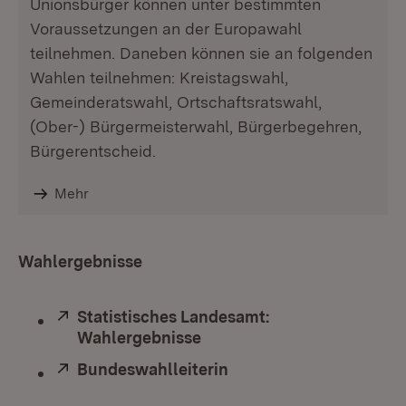
Unionsbürger können unter bestimmten
Voraussetzungen an der Europawahl
teilnehmen. Daneben können sie an folgenden
Wahlen teilnehmen: Kreistagswahl,
Gemeinderatswahl, Ortschaftsratswahl,
(Ober-) Bürgermeisterwahl, Bürgerbegehren,
Bürgerentscheid.
Mehr
Wahlergebnisse
Extern:
Statistisches Landesamt:
Wahlergebnisse
(Öffnet in neuem Fenster)
Extern:
Bundeswahlleiterin
(Öffnet in neuem Fenst