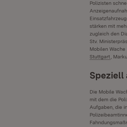
Polizisten schne
Anzeigenaufnahm
Einsatzfahrzeug 
stärken mit meh
zugleich den Di
Stv. Ministerprä
Mobilen Wache a
(Öffnet
Stuttgart
, Mark
Speziell
Die Mobile Wache
mit dem die Poli
Aufgaben, die i
Polizeibeamtinn
Fahndungsmaßna