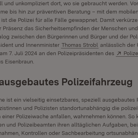
ll und unkompliziert dort, wo sie gebraucht werden. Vo
e bis hin zur präventiven Beratung – mit dem mobile
ist die Polizei für alle Fälle gewappnet. Damit verkürz
r Präsenz das Sicherheitsempfinden der Menschen und 
alog zwischen den Bürgerinnen und Bürger und der Poli
sident und Innenminister
Thomas Strobl
anlässlich der
Exter
m 7. Juli 2024 an den Polizeipräsidenten des
Poliz
 in neuem Fenster)
us Eisenbraun.
 ausgebautes Polizeifahrzeug
 ist ein vielseitig einsetzbares, speziell ausgebautes 
zistinnen und Polizisten standortunabhängig die polizei
n einer Polizeiwache anfallen, wahrnehmen können. So 
en und Polizeibeamten ihren alltäglichen Aufgaben, be
hmen, Kontrollen oder Sachbearbeitung ortsunabhän