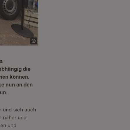
es
nabhängig die
hmen können.
se nun an den
un.
n und sich auch
ch näher und
nen und