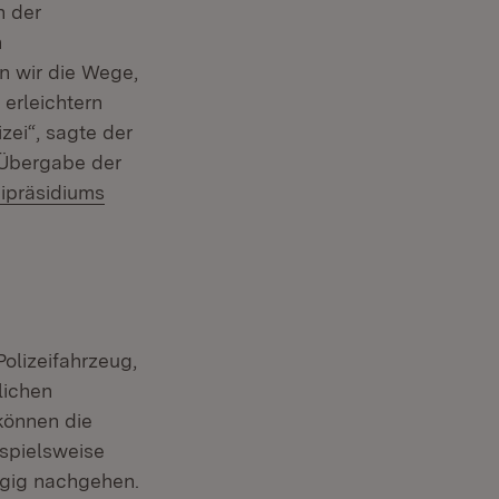
n der
n
en wir die Wege,
erleichtern
zei“, sagte der
 Übergabe der
n:
eipräsidiums
Polizeifahrzeug,
lichen
können die
ispielsweise
gig nachgehen.