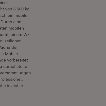
einer
t von 3.500 kg.
ich ein mobiler
. Durch eine
eten mobilen
gerät, einem W-
lizeilichen
Wache der
die Mobile
ge vorbereitet
 Ansprechstelle
se Versammlungen
rofessionell
he investiert.