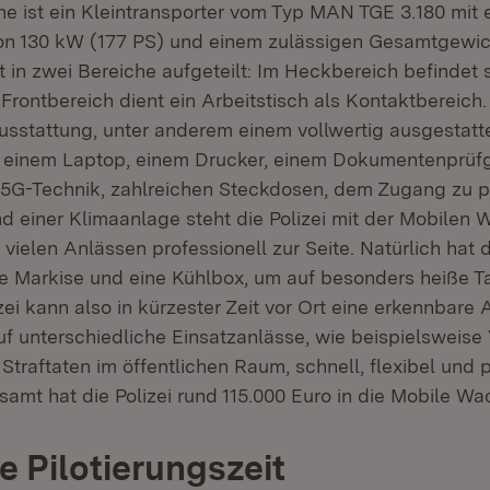
e ist ein Kleintransporter vom Typ MAN TGE 3.180 mit 
on 130 kW (177 PS) und einem zulässigen Gesamtgewich
 in zwei Bereiche aufgeteilt: Im Heckbereich befindet s
 Frontbereich dient ein Arbeitstisch als Kontaktbereich
sstattung, unter anderem einem vollwertig ausgestatt
t einem Laptop, einem Drucker, einem Dokumentenprüf
5G-Technik, zahlreichen Steckdosen, dem Zugang zu po
 einer Klimaanlage steht die Polizei mit der Mobilen 
vielen Anlässen professionell zur Seite. Natürlich hat 
 Markise und eine Kühlbox, um auf besonders heiße Ta
izei kann also in kürzester Zeit vor Ort eine erkennbare
f unterschiedliche Einsatzanlässe, wie beispielswei
traftaten im öffentlichen Raum, schnell, flexibel und p
samt hat die Polizei rund 115.000 Euro in die Mobile Wac
e Pilotierungszeit