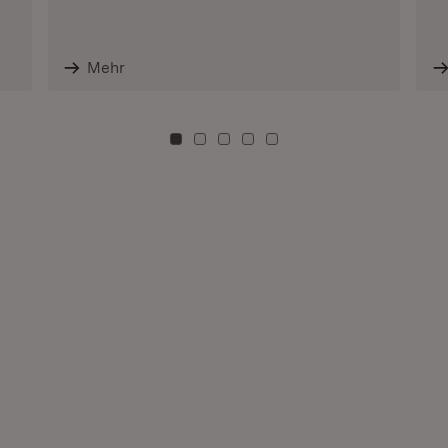
Mehr
Zu Kachel: 0
Zu Kachel: 3
Zu Kachel: 6
Zu Kachel: 9
Zu Kachel: 12