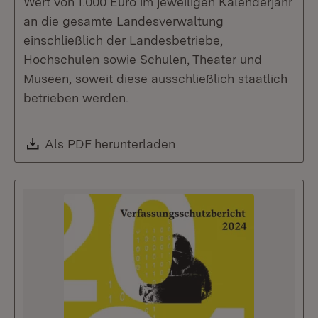
Wert von 1.000 Euro im jeweiligen Kalenderjahr
an die gesamte Landesverwaltung
einschließlich der Landesbetriebe,
Hochschulen sowie Schulen, Theater und
Museen, soweit diese ausschließlich staatlich
betrieben werden.
Download:
Als PDF herunterladen
(Öffnet in neuem Fenste