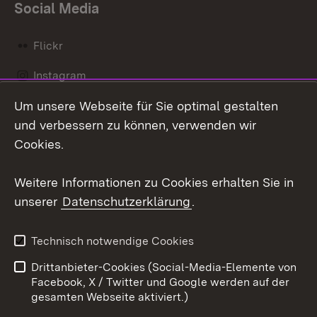
Social Media
Flickr
Instagram
Um unsere Webseite für Sie optimal gestalten
Social Wall
und verbessern zu können, verwenden wir
X / Twitter
Cookies.
Youtube
Weitere Informationen zu Cookies erhalten Sie in
unserer
Datenschutzerklärung
.
Zum 
Kontakt
Datenschutz
Technisch notwendige Cookies
Barrierefreiheit
Benutzungshinweise
Drittanbieter-Cookies (Social-Media-Elemente von
Impressum
Cookies
Facebook, X / Twitter und Google werden auf der
gesamten Webseite aktiviert.)