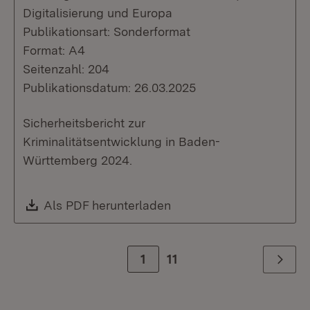
Digitalisierung und Europa
Publikationsart: Sonderformat
Format: A4
Seitenzahl: 204
Publikationsdatum: 26.03.2025
Sicherheitsbericht zur
Kriminalitätsentwicklung in Baden-
Württemberg 2024.
Download:
Als PDF herunterladen
(Öffnet in neuem Fenste
Zur Seite
1
11
Weiter