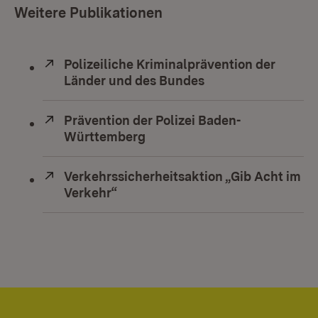
Weitere Publikationen
Extern:
Polizeiliche Kriminalprävention der
Länder und des Bundes
(Öffnet in neuem F
Extern:
Prävention der Polizei Baden-
Württemberg
(Öffnet in neuem Fenster)
Extern:
Verkehrssicherheitsaktion „Gib Acht im
Verkehr“
(Öffnet in neuem Fenster)