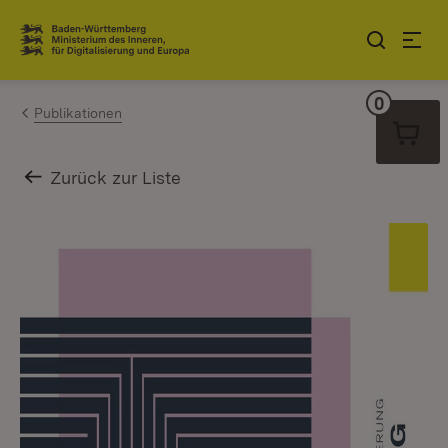
Zum Inhalt springen
Link zur Startseite
0
Warenko
Publikationen
Zurück zur Liste