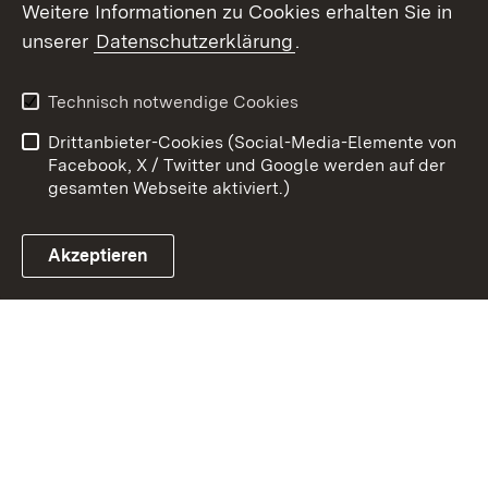
Weitere Informationen zu Cookies erhalten Sie in
unserer
Datenschutzerklärung
.
Zum 
Kontakt
Datenschutz
Technisch notwendige Cookies
Barrierefreiheit
Benutzungshinweise
Drittanbieter-Cookies (Social-Media-Elemente von
Impressum
Cookies
Facebook, X / Twitter und Google werden auf der
gesamten Webseite aktiviert.)
Akzeptieren
Link zum Landesportal