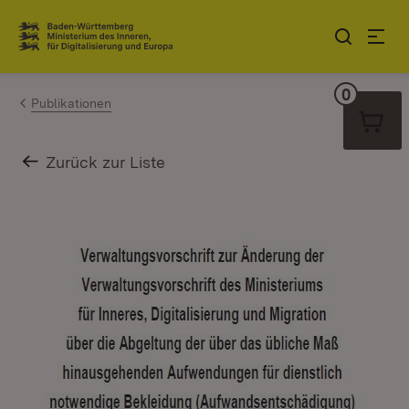
Zum Inhalt springen
Link zur Startseite
0
Warenko
Publikationen
Zurück zur Liste