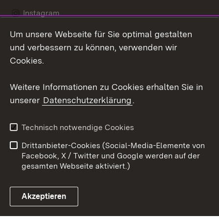
Instagram
Um unsere Webseite für Sie optimal gestalten
Social Wall
und verbessern zu können, verwenden wir
X / Twitter
Cookies.
Youtube
Weitere Informationen zu Cookies erhalten Sie in
unserer
Datenschutzerklärung
.
Zum 
Kontakt
Datenschutz
Technisch notwendige Cookies
Barrierefreiheit
Benutzungshinweise
Drittanbieter-Cookies (Social-Media-Elemente von
Impressum
Cookies
Facebook, X / Twitter und Google werden auf der
gesamten Webseite aktiviert.)
Akzeptieren
Link zum Landesportal