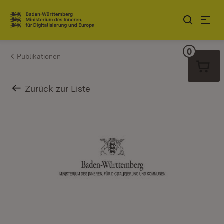
Zum Inhalt springen
Link zur Startseite
0
Warenko
Publikationen
Zurück zur Liste