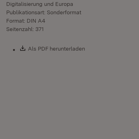
Digitalisierung und Europa
Publikationsart: Sonderformat
Format: DIN A4
Seitenzahl: 371
Download:
Als PDF herunterladen
(Öffnet in neuem Fen