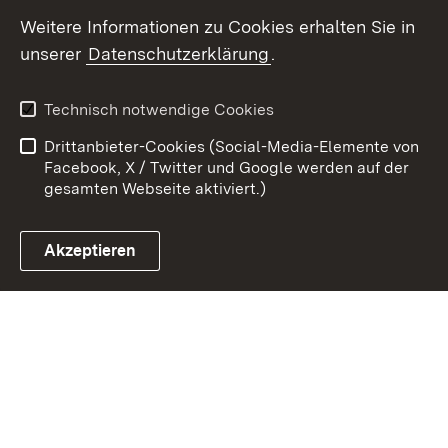
Youtube
Weitere Informationen zu Cookies erhalten Sie in
unserer
Datenschutzerklärung
.
Zum 
Kontakt
Datenschutz
Technisch notwendige Cookies
Barrierefreiheit
Benutzungshinweise
Drittanbieter-Cookies (Social-Media-Elemente von
Impressum
Cookies
Facebook, X / Twitter und Google werden auf der
gesamten Webseite aktiviert.)
Akzeptieren
Link zum Landesportal