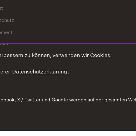
st
schutz
ement
chutz
erbessern zu können, verwenden wir Cookies.
echt
serer
Datenschutzerklärung
.
ebook, X / Twitter und Google werden auf der gesamten Webs
Kontakt
Datenschutz
Barrierefreiheit