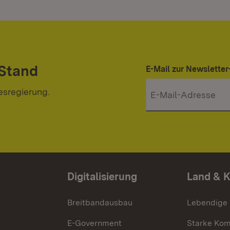
 Stand
E-Mail zur Newslett
esregierung.
Digitalisierung
Land & 
Breitbandausbau
Lebendige
E-Government
Starke Ko