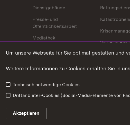
Dienstgebäude
Rettungsdien
Presse- und
Katastrophen
Öffentlichkeitsarbeit
Krisenmanag
Mediathek
Verfassungss
Publikationen
Um unsere Webseite für Sie optimal gestalten und v
Datenschutz
Karriere
Glücksspielr
Weitere Informationen zu Cookies erhalten Sie in un
Waffenrecht
Technisch notwendige Cookies
Drittanbieter-Cookies (Social-Media-Elemente von Fac
Link zum Landesportal
Akzeptieren