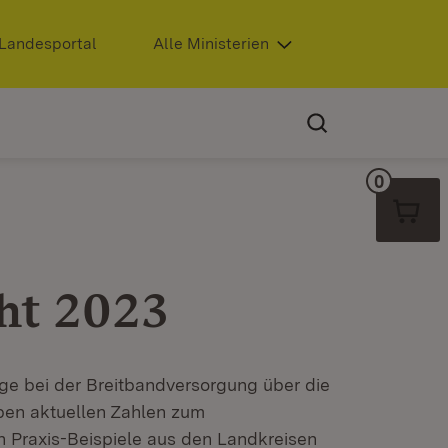
Extern:
Landesportal
(Öffnet in neuem Fenster)
Alle Ministerien
0
Warenko
ht 2023
lge bei der Breitbandversorgung über die
ben aktuellen Zahlen zum
h Praxis-Beispiele aus den Landkreisen