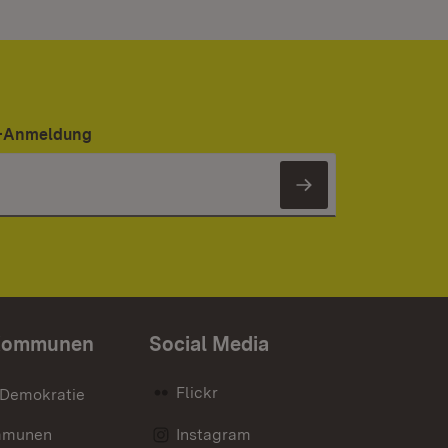
er-Anmeldung
Newsletter 
Kommunen
Social Media
Flickr
 Demokratie
mmunen
Instagram