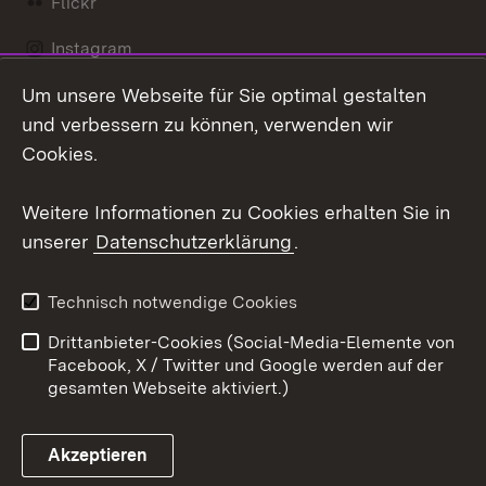
Flickr
Instagram
Um unsere Webseite für Sie optimal gestalten
Social Wall
und verbessern zu können, verwenden wir
X / Twitter
Cookies.
Youtube
Weitere Informationen zu Cookies erhalten Sie in
unserer
Datenschutzerklärung
.
Zum 
Kontakt
Datenschutz
Technisch notwendige Cookies
Barrierefreiheit
Benutzungshinweise
Drittanbieter-Cookies (Social-Media-Elemente von
Impressum
Cookies
Facebook, X / Twitter und Google werden auf der
gesamten Webseite aktiviert.)
Akzeptieren
Link zum Landesportal