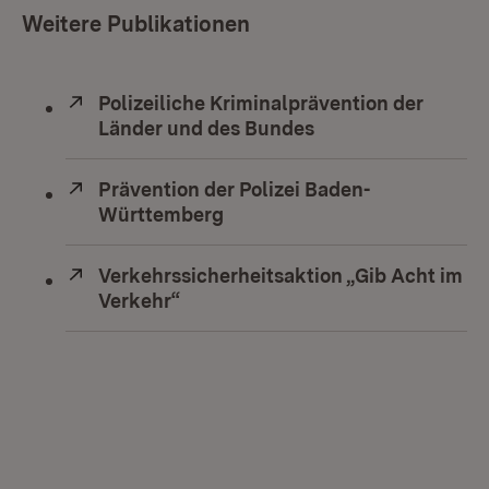
Weitere Publikationen
Extern:
Polizeiliche Kriminalprävention der
Länder und des Bundes
(Öffnet in neuem F
Extern:
Prävention der Polizei Baden-
Württemberg
(Öffnet in neuem Fenster)
Extern:
Verkehrssicherheitsaktion „Gib Acht im
Verkehr“
(Öffnet in neuem Fenster)