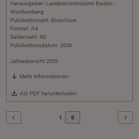
Herausgeber: Landeskriminalamt Baden-
Württemberg
Publikationsart: Broschüre
Format: A4
Seitenzahl: 40
Publikationsdatum: 2016
Jahresbericht 2015
Mehr Informationen
Download:
Als PDF herunterladen
(Öffnet in neuem Fenste
1
Zur Seite
8
Zurück
Weiter