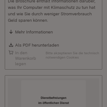
Die Broschüre enthält Informationen darüber,
was Ihr Computer mit Klimaschutz zu tun hat
und wie Sie durch weniger Stromverbrauch
Geld sparen können.
Mehr Informationen
Download:
Als PDF herunterladen
(Öffnet in neuem Fenste
In den
Bitte akzeptieren Sie die technisch
notwendigen Cookies
Warenkorb
legen