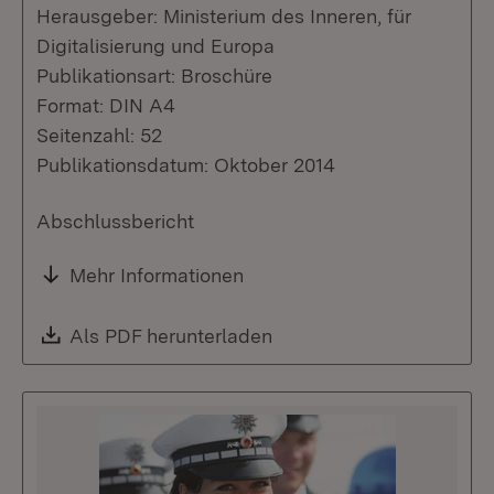
Herausgeber: Ministerium des Inneren, für
Digitalisierung und Europa
Publikationsart: Broschüre
Format: DIN A4
Seitenzahl: 52
Publikationsdatum: Oktober 2014
Abschlussbericht
Mehr Informationen
Download:
Als PDF herunterladen
(Öffnet in neuem Fenste