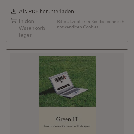
Download:
Als PDF herunterladen
(Öffnet in neuem Fenste
In den
Bitte akzeptieren Sie die technisch
notwendigen Cookies
Warenkorb
legen