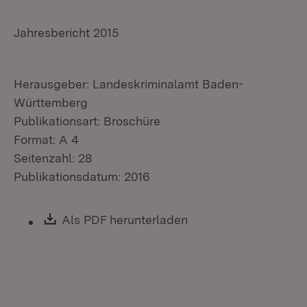
Jahresbericht 2015
Herausgeber: Landeskriminalamt Baden-
Württemberg
Publikationsart: Broschüre
Format: A 4
Seitenzahl: 28
Publikationsdatum: 2016
Download:
Als PDF herunterladen
(Öffnet in neuem Fen