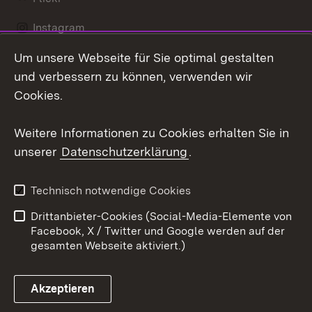
Instagram
Um unsere Webseite für Sie optimal gestalten
Social Wall
und verbessern zu können, verwenden wir
X / Twitter
Cookies.
Youtube
Weitere Informationen zu Cookies erhalten Sie in
unserer
Datenschutzerklärung
.
Zum 
Kontakt
Datenschutz
Technisch notwendige Cookies
Barrierefreiheit
Benutzungshinweise
Drittanbieter-Cookies (Social-Media-Elemente von
Impressum
Cookies
Facebook, X / Twitter und Google werden auf der
gesamten Webseite aktiviert.)
Akzeptieren
Link zum Landesportal