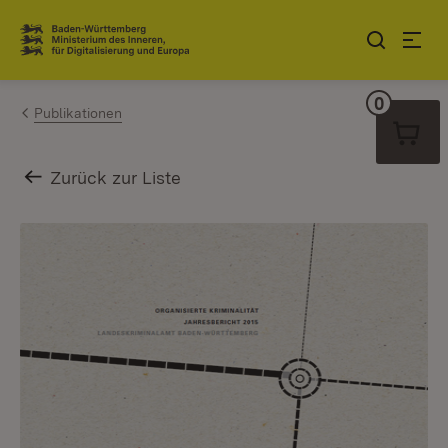
Zum Inhalt springen
Link zur Startseite
0
Warenko
Publikationen
Zurück zur Liste