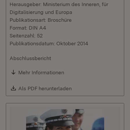
Herausgeber: Ministerium des Inneren, für
Digitalisierung und Europa
Publikationsart: Broschüre
Format: DIN A4
Seitenzahl: 52
Publikationsdatum: Oktober 2014
Abschlussbericht
Mehr Informationen
Download:
Als PDF herunterladen
(Öffnet in neuem Fenste