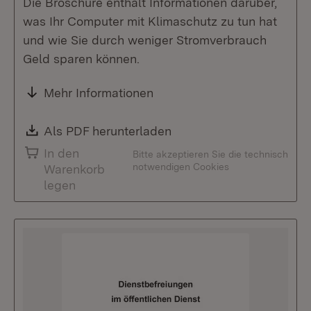
Die Broschüre enthält Informationen darüber,
was Ihr Computer mit Klimaschutz zu tun hat
und wie Sie durch weniger Stromverbrauch
Geld sparen können.
Mehr Informationen
Download:
Als PDF herunterladen
(Öffnet in neuem Fenste
In den
Bitte akzeptieren Sie die technisch
notwendigen Cookies
Warenkorb
legen