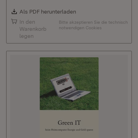
Download:
Als PDF herunterladen
(Öffnet in neuem Fenste
In den
Bitte akzeptieren Sie die technisch
notwendigen Cookies
Warenkorb
legen