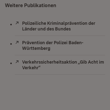
Weitere Publikationen
Extern:
Polizeiliche Kriminalprävention der
Länder und des Bundes
(Öffnet in neuem F
Extern:
Prävention der Polizei Baden-
Württemberg
(Öffnet in neuem Fenster)
Extern:
Verkehrssicherheitsaktion „Gib Acht im
Verkehr“
(Öffnet in neuem Fenster)