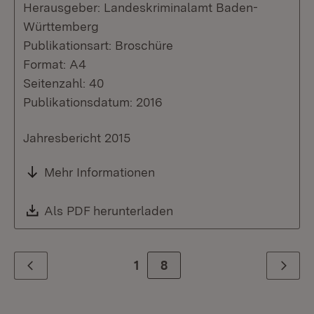
Herausgeber: Landeskriminalamt Baden-
Württemberg
Publikationsart: Broschüre
Format: A4
Seitenzahl: 40
Publikationsdatum: 2016
Jahresbericht 2015
Mehr Informationen
Download:
Als PDF herunterladen
(Öffnet in neuem Fenste
1
Zur Seite
8
Zurück
Weiter