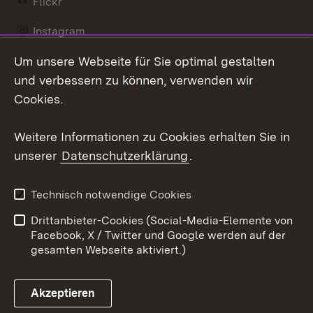
Flickr
Instagram
Um unsere Webseite für Sie optimal gestalten
Social Wall
und verbessern zu können, verwenden wir
X / Twitter
Cookies.
Youtube
Weitere Informationen zu Cookies erhalten Sie in
unserer
Datenschutzerklärung
.
Zum 
Kontakt
Datenschutz
Technisch notwendige Cookies
Barrierefreiheit
Benutzungshinweise
Drittanbieter-Cookies (Social-Media-Elemente von
Impressum
Cookies
Facebook, X / Twitter und Google werden auf der
gesamten Webseite aktiviert.)
Akzeptieren
Link zum Landesportal