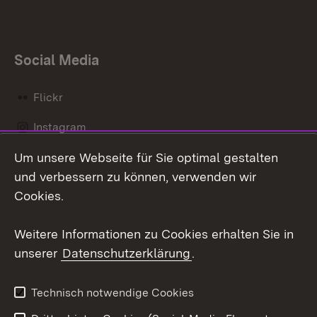
Social Media
Flickr
Instagram
Um unsere Webseite für Sie optimal gestalten
Social Wall
und verbessern zu können, verwenden wir
X / Twitter
Cookies.
Youtube
Weitere Informationen zu Cookies erhalten Sie in
unserer
Datenschutzerklärung
.
Zum 
Kontakt
Datenschutz
Technisch notwendige Cookies
Barrierefreiheit
Benutzungshinweise