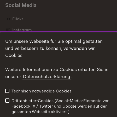
Social Media
Flickr
Instagram
Um unsere Webseite für Sie optimal gestalten
Social Wall
und verbessern zu können, verwenden wir
X / Twitter
Cookies.
Youtube
Weitere Informationen zu Cookies erhalten Sie in
unserer
Datenschutzerklärung
.
Zum 
Kontakt
Datenschutz
Technisch notwendige Cookies
Barrierefreiheit
Benutzungshinweise
Drittanbieter-Cookies (Social-Media-Elemente von
Impressum
Cookies
Facebook, X / Twitter und Google werden auf der
gesamten Webseite aktiviert.)