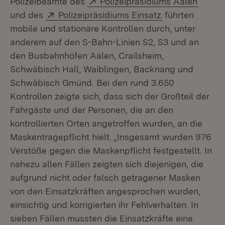
Polizeibeamte des
Polizeipräsidiums Aalen
Extern:
(Öffnet in neue
und des
Polizeipräsidiums Einsatz
führten
mobile und stationäre Kontrollen durch, unter
anderem auf den S-Bahn-Linien S2, S3 und an
den Busbahnhöfen Aalen, Crailsheim,
Schwäbisch Hall, Waiblingen, Backnang und
Schwäbisch Gmünd. Bei den rund 3.650
Kontrollen zeigte sich, dass sich der Großteil der
Fahrgäste und der Personen, die an den
kontrollierten Orten angetroffen wurden, an die
Maskentragepflicht hielt. „Insgesamt wurden 976
Verstöße gegen die Maskenpflicht festgestellt. In
nahezu allen Fällen zeigten sich diejenigen, die
aufgrund nicht oder falsch getragener Masken
von den Einsatzkräften angesprochen wurden,
einsichtig und korrigierten ihr Fehlverhalten. In
sieben Fällen mussten die Einsatzkräfte eine