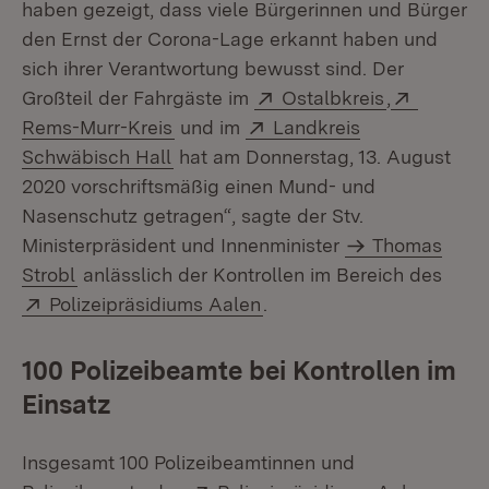
haben gezeigt, dass viele Bürgerinnen und Bürger
den Ernst der Corona-Lage erkannt haben und
sich ihrer Verantwortung bewusst sind. Der
Extern:
(Öffnet in 
Extern:
Großteil der Fahrgäste im
Ostalbkreis
,
(Öffnet in neuem Fenster)
Extern:
Rems-Murr-Kreis
und im
Landkreis
(Öffnet in neuem Fenster)
Schwäbisch Hall
hat am Donnerstag, 13. August
2020 vorschriftsmäßig einen Mund- und
Nasenschutz getragen“, sagte der Stv.
Ministerpräsident und Innenminister
Thomas
Strobl
anlässlich der Kontrollen im Bereich des
Extern:
(Öffnet in neuem Fenster
Polizeipräsidiums Aalen
.
100 Polizeibeamte bei Kontrollen im
Einsatz
Insgesamt 100 Polizeibeamtinnen und
Extern:
(Öffne