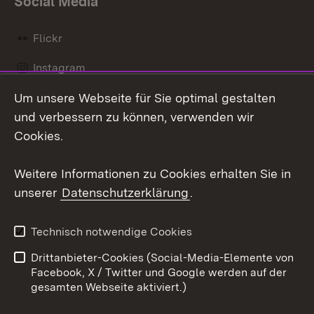
Social Media
Flickr
Instagram
Um unsere Webseite für Sie optimal gestalten
Social Wall
und verbessern zu können, verwenden wir
X / Twitter
Cookies.
Youtube
Weitere Informationen zu Cookies erhalten Sie in
unserer
Datenschutzerklärung
.
Zum 
Kontakt
Datenschutz
Technisch notwendige Cookies
Barrierefreiheit
Benutzungshinweise
Drittanbieter-Cookies (Social-Media-Elemente von
Impressum
Cookies
Facebook, X / Twitter und Google werden auf der
gesamten Webseite aktiviert.)