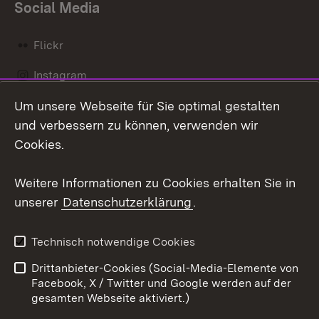
Social Media
Flickr
Instagram
Um unsere Webseite für Sie optimal gestalten
Social Wall
und verbessern zu können, verwenden wir
X / Twitter
Cookies.
Youtube
Weitere Informationen zu Cookies erhalten Sie in
unserer
Datenschutzerklärung
.
Zum 
Kontakt
Datenschutz
Technisch notwendige Cookies
Barrierefreiheit
Benutzungshinweise
Drittanbieter-Cookies (Social-Media-Elemente von
Impressum
Cookies
Facebook, X / Twitter und Google werden auf der
gesamten Webseite aktiviert.)