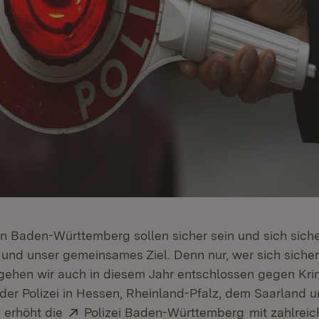
n Baden-Württemberg sollen sicher sein und sich sicher
und unser gemeinsames Ziel. Denn nur, wer sich sicher f
gehen wir auch in diesem Jahr entschlossen gegen Krim
er Polizei in Hessen, Rheinland-Pfalz, dem Saarland 
Extern:
(Öffnet in n
n erhöht die
Polizei Baden-Württemberg
mit zahlreic