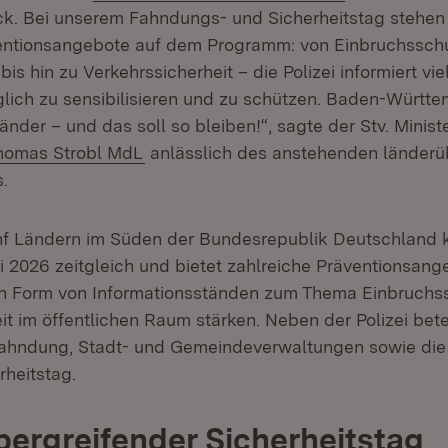
k. Bei unserem Fahndungs- und Sicherheitstag stehen f
ventionsangebote auf dem Programm: von Einbruchssch
is hin zu Verkehrssicherheit – die Polizei informiert viel
lich zu sensibilisieren und zu schützen. Baden-Württe
änder – und das soll so bleiben!“, sagte der Stv. Minis
homas Strobl MdL
anlässlich des anstehenden länderü
.
nf Ländern im Süden der Bundesrepublik Deutschland ko
i 2026 zeitgleich und bietet zahlreiche Präventionsang
in Form von Informationsständen zum Thema Einbruchss
eit im öffentlichen Raum stärken. Neben der Polizei bete
rfahndung, Stadt- und Gemeindeverwaltungen sowie die
rheitstag.
ergreifender Sicherheitstag