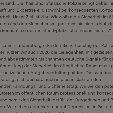
er sind. Die rheinland-pfälzische Polizei bringt dabei i
haft und Expertise ein, sowohl bei konsequenten Kontrol
rbeit. Unser Ziel ist klar: Wir wollen die Sicherheit im ö
rken und den Menschen zeigen, dass sie sich in Notsitu
n können“, so der rheinland-pfälzische Innenminister
samen länderübergreifenden Sicherheitstag der Polizei
ner nutzen wir auch 2026 die Gelegenheit, mit gezielte
end abgestimmten Maßnahmen deutliche Signale für die
ährleistung der Sicherheit im öffentlichen Raum muss g
 polizeilichen Aufgabenerfüllung bilden. Die saarländ
 beteiligt sich deshalb auch in diesem Jahr an dem
enden Fahndungs- und Sicherheitstag. Wir werden pote
 Störern im öffentlichen Raum professionell und konseq
und somit das Sicherheitsgefühl der Bürgerinnen und 
en. Wir setzen aber nicht nur auf Repression, in Gespr