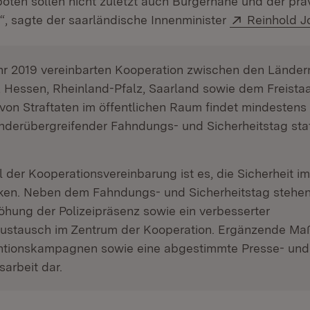
ten sollen nicht zuletzt auch Bürgernähe und der prä
Extern:
“, sagte der saarländische Innenminister
Reinhold J
ahr 2019 vereinbarten Kooperation zwischen den Lände
 Hessen, Rheinland-Pfalz, Saarland sowie dem Freistaa
on Straftaten im öffentlichen Raum findet mindestens
länderübergreifender Fahndungs- und Sicherheitstag stat
l der Kooperationsvereinbarung ist es, die Sicherheit im
ken. Neben dem Fahndungs- und Sicherheitstag stehen
öhung der Polizeipräsenz sowie ein verbesserter
austausch im Zentrum der Kooperation. Ergänzende M
entionskampagnen sowie eine abgestimmte Presse- und
sarbeit dar.