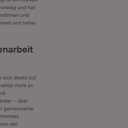
hinweg und hat
eamtinnen und
ement und hoher
narbeit
 sich direkt auf
lität nicht an
und
änder – über
er gemeinsame
stimmtes
eien der