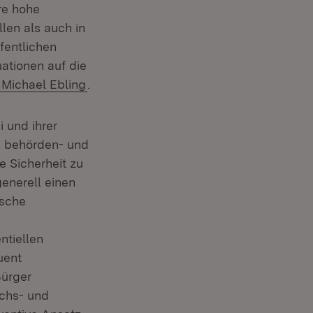
hre hohe
len als auch in
ffentlichen
ationen auf die
Extern:
(Öffnet in neuem Fenster)
Michael Ebling
.
 und ihrer
n, behörden- und
 Sicherheit zu
enerell einen
ische
ntiellen
uent
Bürger
ächs- und