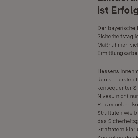
ist Erfo
Der bayerische 
Sicherheitstag i
Maßnahmen sicht
Ermittlungsarbei
Hessens Innenm
den sichersten 
konsequenter Sic
Niveau nicht nu
Polizei neben k
Straftaten wie 
das Sicherheits
Straftätern kla
Kontrollen den 