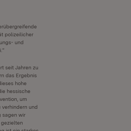
nster)
derübergreifende
t polizeilicher
dungs- und
.“
t seit Jahren zu
ern das Ergebnis
 dieses hohe
die hessische
vention, um
u verhindern und
g sagen wir
 gezielten
 ist ein starkes