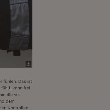
 fühlen. Das ist
ühlt, kann frei
inelle vor.
und dem
euem Fenster)
hen Kontrollen