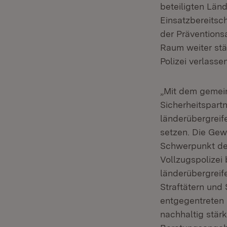
beteiligten Länd
Einsatzbereitsc
der Präventionsa
Raum weiter stä
Polizei verlasse
„Mit dem gemein
Sicherheitspart
länderübergreif
setzen. Die Gew
Schwerpunkt der
Vollzugspolizei
länderübergreif
Straftätern und
entgegentreten 
nachhaltig stärk