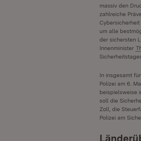
massiv den Druc
zahlreiche Prä
Cybersicherheit b
um alle bestmög
der sichersten L
Innenminister
T
Sicherheitstages
In insgesamt fü
Polizei am 6. Ma
beispielsweise 
soll die Sicherh
Zoll, die Steue
Polizei am Siche
Länderüb