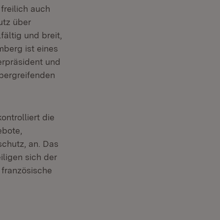
reilich auch
utz über
fältig und breit,
mberg ist eines
terpräsident und
bergreifenden
ntrolliert die
ebote,
chutz, an. Das
iligen sich der
 französische