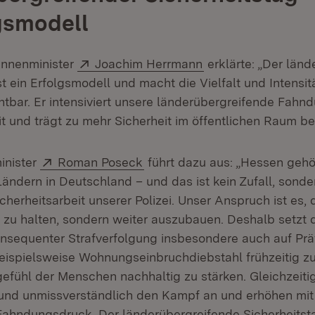
lgsmodell
Extern:
(Öffnet in neuem Fe
Innenminister
Joachim Herrmann
erklärte: „Der län
st ein Erfolgsmodell und macht die Vielfalt und Intensitä
bar. Er intensiviert unsere länderübergreifende Fahn
t und trägt zu mehr Sicherheit im öffentlichen Raum bei
Extern:
(Öffnet in neuem Fenster)
inister
Roman Poseck
führt dazu aus: „Hessen gehör
Ländern in Deutschland – und das ist kein Zufall, sond
herheitsarbeit unserer Polizei. Unser Anspruch ist es,
r zu halten, sondern weiter auszubauen. Deshalb setzt 
onsequenter Strafverfolgung insbesondere auch auf Prä
beispielsweise Wohnungseinbruchdiebstahl frühzeitig z
gefühl der Menschen nachhaltig zu stärken. Gleichzeiti
r und unmissverständlich den Kampf an und erhöhen mit
Fahndungsdruck. Der länderübergreifende Sicherheitstag