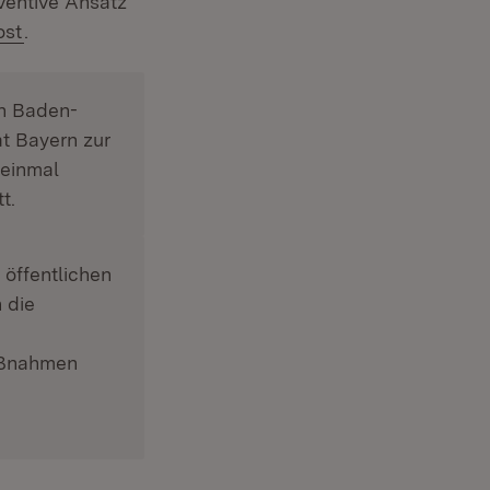
ventive Ansatz
(Öffnet in neuem Fenster)
ost
.
rn Baden-
t Bayern zur
 einmal
t.
 öffentlichen
 die
aßnahmen