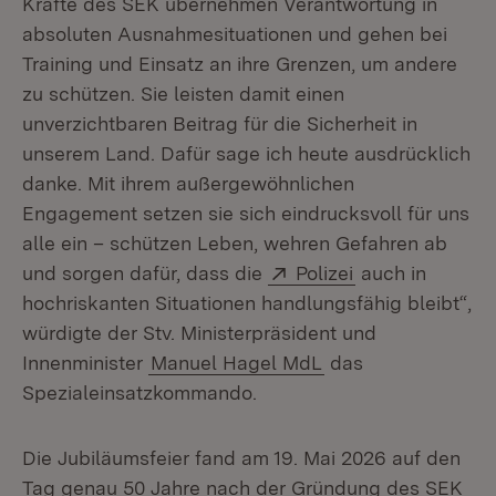
Kräfte des SEK übernehmen Verantwortung in
absoluten Ausnahmesituationen und gehen bei
Training und Einsatz an ihre Grenzen, um andere
zu schützen. Sie leisten damit einen
unverzichtbaren Beitrag für die Sicherheit in
unserem Land. Dafür sage ich heute ausdrücklich
danke. Mit ihrem außergewöhnlichen
Engagement setzen sie sich eindrucksvoll für uns
alle ein – schützen Leben, wehren Gefahren ab
Extern:
(Öffnet in neue
und sorgen dafür, dass die
Polizei
auch in
hochriskanten Situationen handlungsfähig bleibt“,
würdigte der Stv. Ministerpräsident und
Innenminister
Manuel Hagel MdL
das
Spezialeinsatzkommando.
Die Jubiläumsfeier fand am 19. Mai 2026 auf den
Tag genau 50 Jahre nach der Gründung des SEK