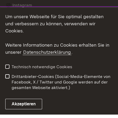
Instagram
Um unsere Webseite für Sie optimal gestalten
Social Wall
und verbessern zu können, verwenden wir
X / Twitter
Cookies.
Youtube
Weitere Informationen zu Cookies erhalten Sie in
unserer
Datenschutzerklärung
.
Zum 
Kontakt
Datenschutz
Technisch notwendige Cookies
Barrierefreiheit
Benutzungshinweise
Drittanbieter-Cookies (Social-Media-Elemente von
Impressum
Cookies
Facebook, X / Twitter und Google werden auf der
gesamten Webseite aktiviert.)
Akzeptieren
Link zum Landesportal