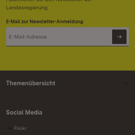
Landesregierung.
E-Mail zur Newsletter-Anmeldung
News
Themenübersicht
Social Media
Flickr