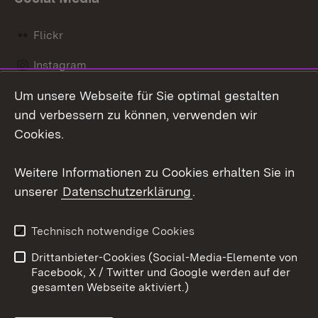
Flickr
Instagram
Um unsere Webseite für Sie optimal gestalten
Social Wall
und verbessern zu können, verwenden wir
X / Twitter
Cookies.
Youtube
Weitere Informationen zu Cookies erhalten Sie in
unserer
Datenschutzerklärung
.
Zum 
Kontakt
Datenschutz
Technisch notwendige Cookies
Barrierefreiheit
Benutzungshinweise
Drittanbieter-Cookies (Social-Media-Elemente von
Impressum
Cookies
Facebook, X / Twitter und Google werden auf der
gesamten Webseite aktiviert.)