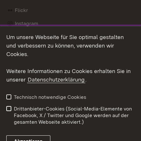
Flickr
Instagram
Um unsere Webseite für Sie optimal gestalten
Social Wall
und verbessern zu können, verwenden wir
X / Twitter
Cookies.
Youtube
Weitere Informationen zu Cookies erhalten Sie in
unserer
Datenschutzerklärung
.
Zum 
Kontakt
Datenschutz
Technisch notwendige Cookies
Barrierefreiheit
Benutzungshinweise
Drittanbieter-Cookies (Social-Media-Elemente von
Impressum
Cookies
Facebook, X / Twitter und Google werden auf der
gesamten Webseite aktiviert.)