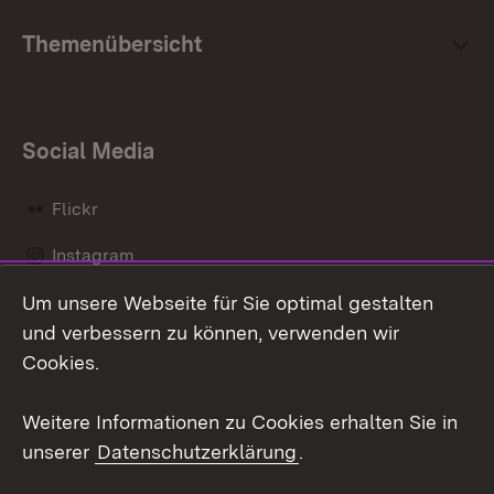
Themenübersicht
Social Media
Flickr
Instagram
Um unsere Webseite für Sie optimal gestalten
Social Wall
und verbessern zu können, verwenden wir
X / Twitter
Cookies.
Youtube
Weitere Informationen zu Cookies erhalten Sie in
unserer
Datenschutzerklärung
.
Zum 
Kontakt
Datenschutz