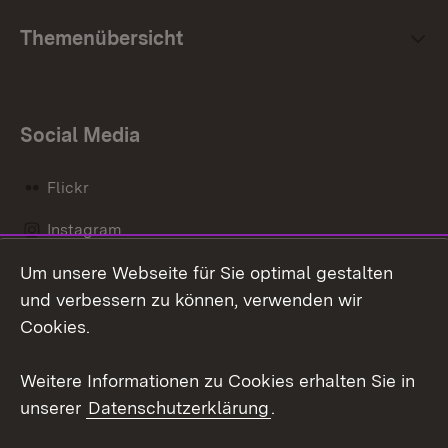
Themenübersicht
Social Media
Flickr
Instagram
Um unsere Webseite für Sie optimal gestalten
Social Wall
und verbessern zu können, verwenden wir
X / Twitter
Cookies.
Youtube
Weitere Informationen zu Cookies erhalten Sie in
unserer
Datenschutzerklärung
.
Zum 
Kontakt
Datenschutz