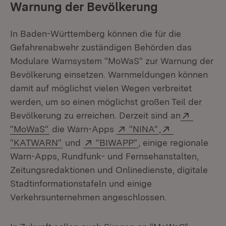
Warnung der Bevölkerung
In Baden-Württemberg können die für die
Gefahrenabwehr zuständigen Behörden das
Modulare Warnsystem “MoWaS“ zur Warnung der
Bevölkerung einsetzen. Warnmeldungen können
damit auf möglichst vielen Wegen verbreitet
werden, um so einen möglichst großen Teil der
Bevölkerung zu erreichen. Derzeit sind an
Extern:
(Öffnet in neuem Fenster)
Extern:
(Öffnet in neuem
“MoWaS“
die Warn-Apps
“NINA“
,
Extern:
(Öffnet in neuem Fenster)
Extern:
(Öffnet in neuem Fen
“KATWARN“
und
“BIWAPP“
, einige regionale
Warn-Apps, Rundfunk- und Fernsehanstalten,
Zeitungsredaktionen und Onlinedienste, digitale
Stadtinformationstafeln und einige
Verkehrsunternehmen angeschlossen.