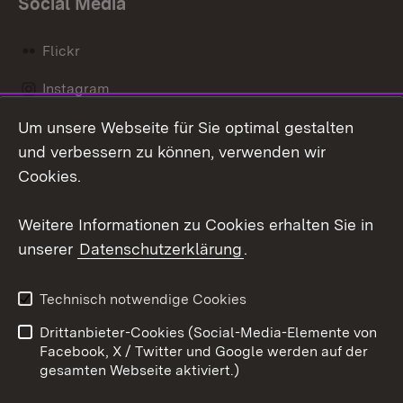
Social Media
Flickr
Instagram
Um unsere Webseite für Sie optimal gestalten
Social Wall
und verbessern zu können, verwenden wir
X / Twitter
Cookies.
Youtube
Weitere Informationen zu Cookies erhalten Sie in
unserer
Datenschutzerklärung
.
Zum 
Kontakt
Datenschutz
Technisch notwendige Cookies
Barrierefreiheit
Benutzungshinweise
Drittanbieter-Cookies (Social-Media-Elemente von
Impressum
Cookies
Facebook, X / Twitter und Google werden auf der
gesamten Webseite aktiviert.)