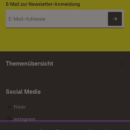
E-Mail zur Newsletter-Anmeldung
News
Themenübersicht
Social Media
Flickr
Instagram