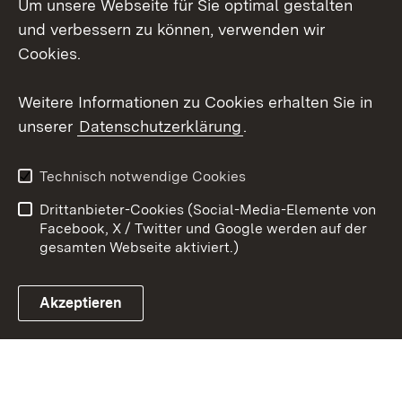
Um unsere Webseite für Sie optimal gestalten
Social Wall
und verbessern zu können, verwenden wir
X / Twitter
Cookies.
Youtube
Weitere Informationen zu Cookies erhalten Sie in
unserer
Datenschutzerklärung
.
Zum 
Kontakt
Datenschutz
Technisch notwendige Cookies
Barrierefreiheit
Benutzungshinweise
Drittanbieter-Cookies (Social-Media-Elemente von
Impressum
Cookies
Facebook, X / Twitter und Google werden auf der
gesamten Webseite aktiviert.)
Akzeptieren
Link zum Landesportal