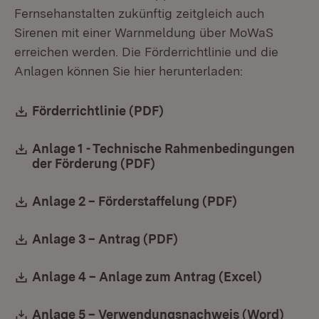
Fernsehanstalten zukünftig zeitgleich auch
Sirenen mit einer Warnmeldung über MoWaS
erreichen werden. Die Förderrichtlinie und die
Anlagen können Sie hier herunterladen:
Download:
Förderrichtlinie (PDF)
(Öffnet in neuem Fenster)
Download:
Anlage 1 - Technische Rahmenbedingungen
der Förderung (PDF)
(Öffnet in neuem Fenster)
Download:
Anlage 2 – Förderstaffelung (PDF)
(Öffnet in ne
Download:
Anlage 3 – Antrag (PDF)
(Öffnet in neuem Fenst
Download:
Anlage 4 – Anlage zum Antrag (Excel)
(Öffnet i
Download:
Anlage 5 – Verwendungsnachweis (Word)
(Öffn