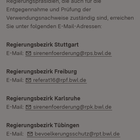
Regierungspräsidien, die auch für die
Entgegennahme und Prüfung der
Verwendungsnachweise zuständig sind, erreichen
Sie unter folgenden E-Mail-Adressen:
Regierungsbezirk Stuttgart
E-Mail:
E-Mail:
sirenenfoerderung@rps.bwl.de
Regierungsbezirk Freiburg
E-Mail:
E-Mail:
referat16@rpf.bwl.de
Regierungsbezirk Karlsruhe
E-Mail:
E-Mail:
sirenenfoerderung@rpk.bwl.de
Regierungsbezirk Tübingen
E-Mail:
E-Mail:
bevoelkerungsschutz@rpt.bwl.de