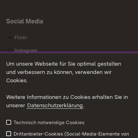
Social Media
Flickr
Instagram
Um unsere Webseite für Sie optimal gestalten
Social Wall
und verbessern zu können, verwenden wir
X / Twitter
Cookies.
Youtube
Weitere Informationen zu Cookies erhalten Sie in
unserer
Datenschutzerklärung
.
Zum 
Kontakt
Datenschutz
Technisch notwendige Cookies
Barrierefreiheit
Benutzungshinweise
Drittanbieter-Cookies (Social-Media-Elemente von
Impressum
Cookies