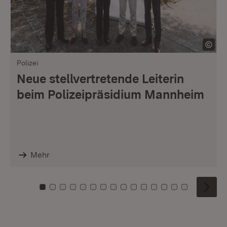
Polizei
Neue stellvertretende Leiterin
beim Polizeipräsidium Mannheim
Mehr
Zu Kachel: 0
Zu Kachel: 1
Zu Kachel: 2
Zu Kachel: 3
Zu Kachel: 4
Zu Kachel: 5
Zu Kachel: 6
Zu Kachel: 7
Zu Kachel: 8
Zu Kachel: 9
Zu Kachel: 10
Zu Kachel: 11
Zu Kachel: 12
Zu Kachel: 1
Zu Kachel