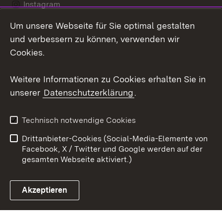
Instagram
Um unsere Webseite für Sie optimal gestalten
Social Wall
und verbessern zu können, verwenden wir
X / Twitter
Cookies.
Youtube
Weitere Informationen zu Cookies erhalten Sie in
unserer
Datenschutzerklärung
.
Zum 
Kontakt
Datenschutz
Technisch notwendige Cookies
Barrierefreiheit
Benutzungshinweise
Drittanbieter-Cookies (Social-Media-Elemente von
Impressum
Cookies
Facebook, X / Twitter und Google werden auf der
gesamten Webseite aktiviert.)
Akzeptieren
Link zum Landesportal