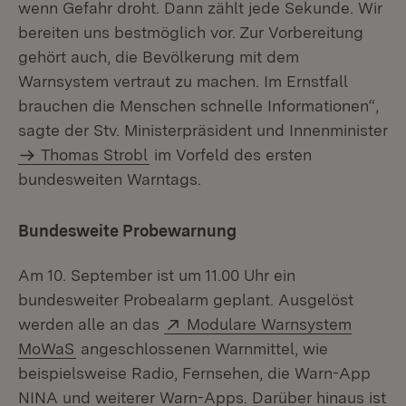
wenn Gefahr droht. Dann zählt jede Sekunde. Wir
bereiten uns bestmöglich vor. Zur Vorbereitung
gehört auch, die Bevölkerung mit dem
Warnsystem vertraut zu machen. Im Ernstfall
brauchen die Menschen schnelle Informationen“,
sagte der Stv. Ministerpräsident und Innenminister
Thomas Strobl
im Vorfeld des ersten
bundesweiten Warntags.
Bundesweite Probewarnung
Am 10. September ist um 11.00 Uhr ein
bundesweiter Probealarm geplant. Ausgelöst
Extern:
werden alle an das
Modulare Warnsystem
(Öffnet in neuem Fenster)
MoWaS
angeschlossenen Warnmittel, wie
beispielsweise Radio, Fernsehen, die Warn-App
NINA und weiterer Warn-Apps. Darüber hinaus ist