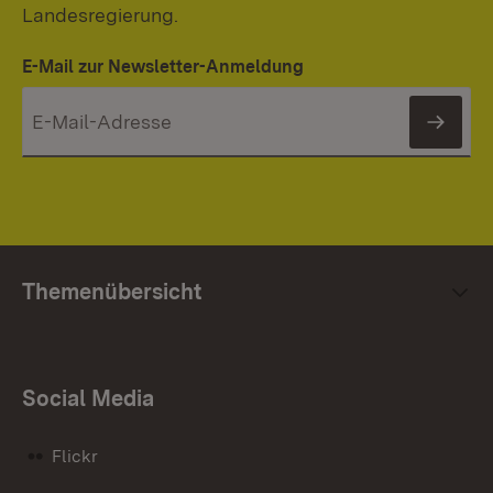
Landesregierung.
E-Mail zur Newsletter-Anmeldung
News
Themenübersicht
Social Media
Flickr