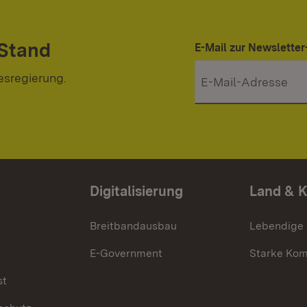
 Stand
E-Mail zur Newslett
esregierung.
Digitalisierung
Land & 
Breitbandausbau
Lebendige
E-Government
Starke Ko
st