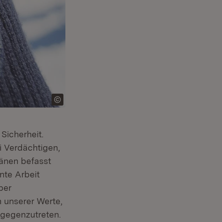
Sicherheit.
i Verdächtigen,
länen befasst
nte Arbeit
ber
 unserer Werte,
tgegenzutreten.