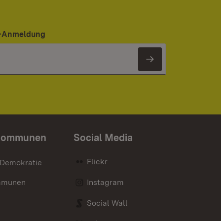
er-Anmeldung
Newsletter 
Kommunen
Social Media
Flickr
 Demokratie
mmunen
Instagram
Social Wall