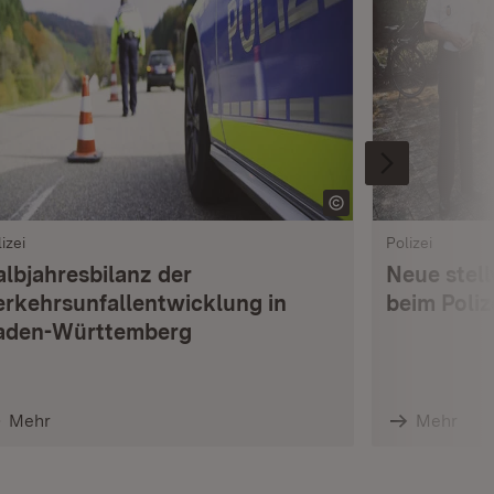
izei
Polizei
albjahresbilanz der
Neue stell
erkehrsunfallentwicklung in
beim Poli
aden-Württemberg
Mehr
Mehr