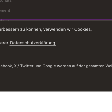
schutz
ement
chutz
erbessern zu können, verwenden wir Cookies.
echt
serer
Datenschutzerklärung
.
ebook, X / Twitter und Google werden auf der gesamten Webs
Kontakt
Datenschutz
Barrierefreiheit