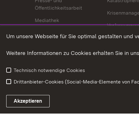
Presse- und
Katastrophen
Öffentlichkeitsarbeit
Krisenmanag
Mediathek
Verfassungss
Publikationen
Um unsere Webseite für Sie optimal gestalten und v
Datenschutz
Karriere
Glücksspielr
Weitere Informationen zu Cookies erhalten Sie in un
Waffenrecht
Technisch notwendige Cookies
Drittanbieter-Cookies (Social-Media-Elemente von Fac
Link zum Landesportal
Akzeptieren