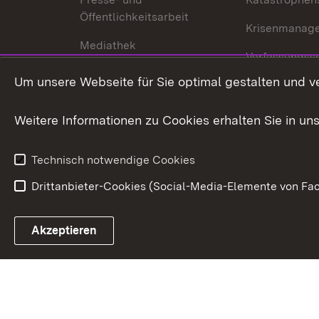
Öffentlichkeitsarbeit
Krisenmanag
Mediathek
Verfassungss
Publikationen
Um unsere Webseite für Sie optimal gestalten und v
Datenschutz
Karriere
Glücksspielr
Weitere Informationen zu Cookies erhalten Sie in un
Waffenrecht
Technisch notwendige Cookies
Drittanbieter-Cookies (Social-Media-Elemente von Fac
Link zum Landesportal
Akzeptieren