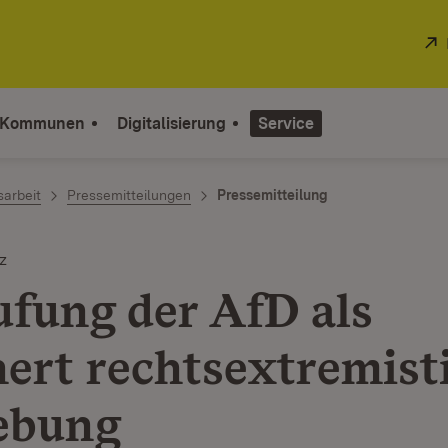
 Kommunen
Digitalisierung
Service
sarbeit
Pressemitteilungen
Pressemitteilung
z
ufung der AfD als
hert rechtsextremist
ebung