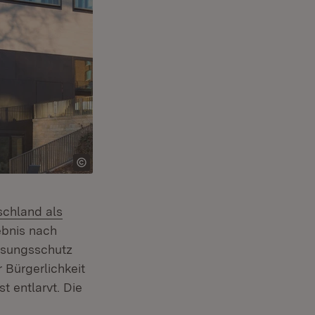
schland als
Fenster)
ebnis nach
assungsschutz
 Bürgerlichkeit
t entlarvt. Die