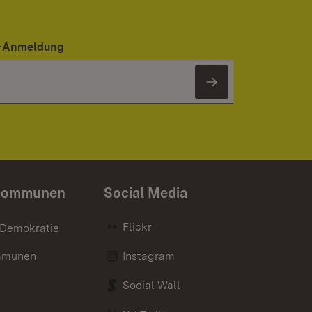
er-Anmeldung
Newsletter 
Kommunen
Social Media
Flickr
 Demokratie
mmunen
Instagram
Social Wall