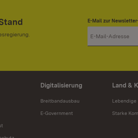
 Stand
E-Mail zur Newslett
esregierung.
Digitalisierung
Land & 
Breitbandausbau
Lebendige
E-Government
Starke Ko
st
schutz