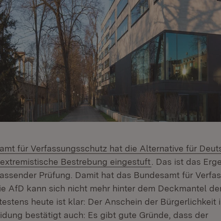
mt für Verfassungsschutz hat die Alternative für Deut
(Öffnet in neuem 
sextremistische Bestrebung eingestuft
. Das ist das Erg
mfassender Prüfung. Damit hat das Bundesamt für Verf
ie AfD kann sich nicht mehr hinter dem Deckmantel der
estens heute ist klar: Der Anschein der Bürgerlichkeit is
idung bestätigt auch: Es gibt gute Gründe, dass der