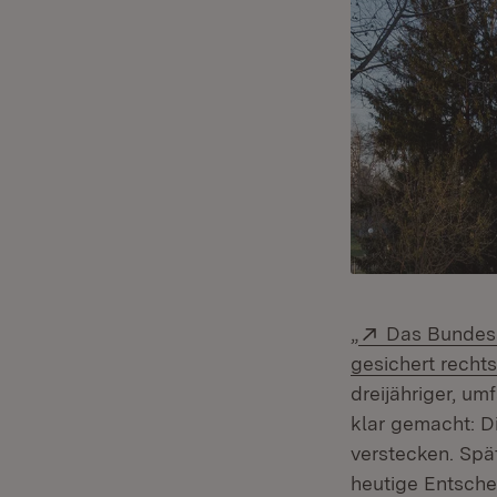
Extern:
„
Das Bundesa
gesichert recht
dreijähriger, u
klar gemacht: D
verstecken. Spät
heutige Entsche