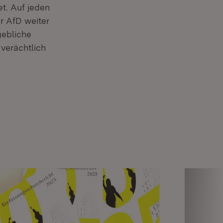
t. Auf jeden
er AfD weiter
gebliche
 verächtlich