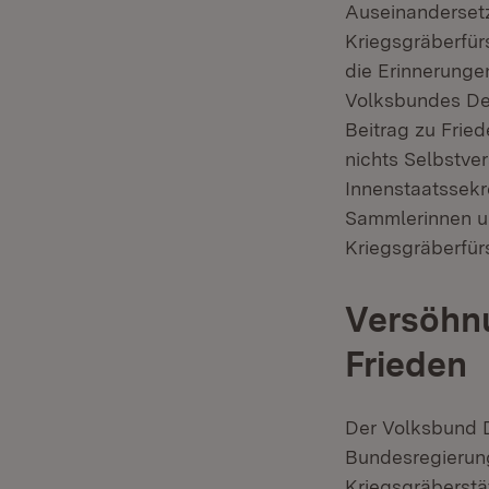
Auseinandersetz
Kriegsgräberfür
die Erinnerunge
Volksbundes Deu
Beitrag zu Fried
nichts Selbstve
Innenstaatssekr
Sammlerinnen u
Kriegsgräberfür
Versöhnu
Frieden
Der Volksbund D
Bundesregierung
Kriegsgräberstä