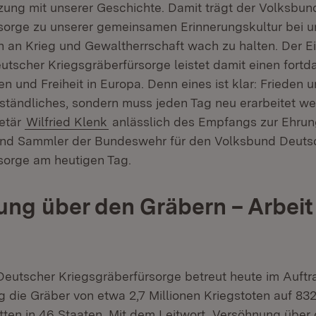
ung mit unserer Geschichte. Damit trägt der Volksbun
sorge zu unserer gemeinsamen Erinnerungskultur bei 
n an Krieg und Gewaltherrschaft wach zu halten. Der E
tscher Kriegsgräberfürsorge leistet damit einen fort
en und Freiheit in Europa. Denn eines ist klar: Frieden un
rständliches, sondern muss jeden Tag neu erarbeitet wer
etär
Wilfried Klenk
anlässlich des Empfangs zur Ehrun
nd Sammler der Bundeswehr für den Volksbund Deuts
sorge am heutigen Tag.
ng über den Gräbern – Arbeit 
eutscher Kriegsgräberfürsorge betreut heute im Auftr
 die Gräber von etwa 2,7 Millionen Kriegstoten auf 83
tten in 46 Staaten. Mit dem Leitwort „Versöhnung über