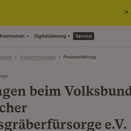
 Kommunen
Digitalisierung
Service
sarbeit
Pressemitteilungen
Pressemitteilung
orge
gen beim Volksbun
cher
sgräberfürsorge e.V.