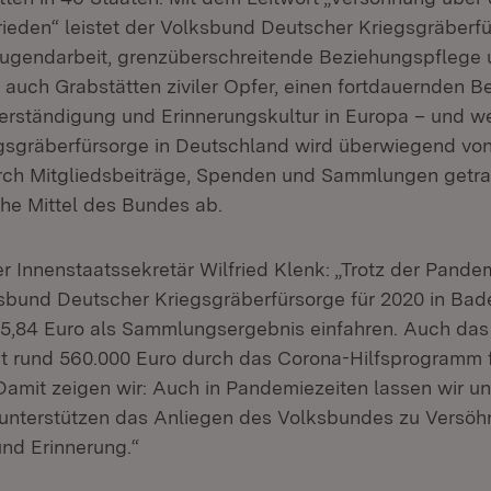
Frieden“ leistet der Volksbund Deutscher Kriegsgräberf
Jugendarbeit, grenzüberschreitende Beziehungspflege 
 auch Grabstätten ziviler Opfer, einen fortdauernden Be
ständigung und Erinnerungskultur in Europa – und we
egsgräberfürsorge in Deutschland wird überwiegend von
rch Mitgliedsbeiträge, Spenden und Sammlungen getra
che Mittel des Bundes ab.
der Innenstaatssekretär Wilfried Klenk: „Trotz der Pan
sbund Deutscher Kriegsgräberfürsorge für 2020 in Ba
25,84 Euro als Sammlungsergebnis einfahren. Auch da
 rund 560.000 Euro durch das Corona-Hilfsprogramm f
amit zeigen wir: Auch in Pandemiezeiten lassen wir un
d unterstützen das Anliegen des Volksbundes zu Versöh
nd Erinnerung.“