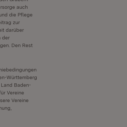
ürsorge auch
und die Pflege
itrag zur
it darüber
 der
gen. Den Rest
demiebedingungen
den-Württemberg
s Land Baden-
ür Vereine
sere Vereine
nung,