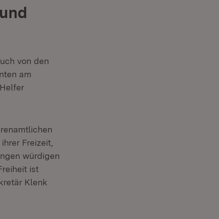
 und
 auch von den
nnten am
Helfer
hrenamtlichen
hrer Freizeit,
ungen würdigen
reiheit ist
kretär Klenk