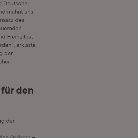
d Deutscher
und mahnt uns
insatz des
dauernden
d Freiheit ist
den“, erklärte
g der
cher
für den
ag der
2
 den Gräbern –