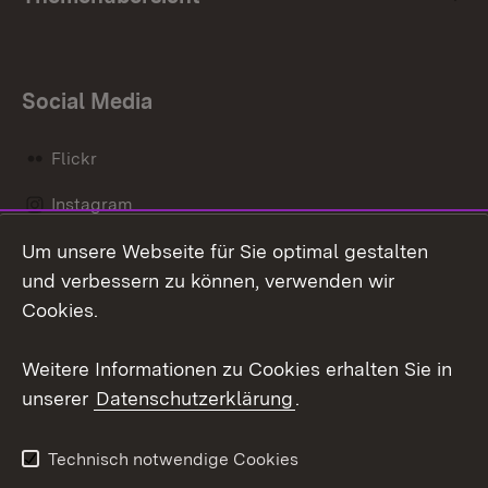
Social Media
Flickr
Instagram
Um unsere Webseite für Sie optimal gestalten
Social Wall
und verbessern zu können, verwenden wir
X / Twitter
Cookies.
Youtube
Weitere Informationen zu Cookies erhalten Sie in
unserer
Datenschutzerklärung
.
Zum 
Kontakt
Datenschutz
Technisch notwendige Cookies
Barrierefreiheit
Benutzungshinweise