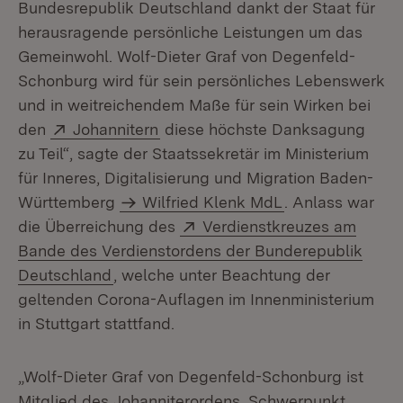
Bundesrepublik Deutschland dankt der Staat für
herausragende persönliche Leistungen um das
Gemeinwohl. Wolf-Dieter Graf von Degenfeld-
Schonburg wird für sein persönliches Lebenswerk
und in weitreichendem Maße für sein Wirken bei
Extern:
(Öffnet in neuem Fenster)
den
Johannitern
diese höchste Danksagung
zu Teil“, sagte der Staatssekretär im Ministerium
für Inneres, Digitalisierung und Migration Baden-
Württemberg
Wilfried Klenk MdL
. Anlass war
Extern:
die Überreichung des
Verdienstkreuzes am
Bande des Verdienstordens der Bunderepublik
(Öffnet in neuem Fenster)
Deutschland
, welche unter Beachtung der
geltenden Corona-Auflagen im Innenministerium
in Stuttgart stattfand.
„Wolf-Dieter Graf von Degenfeld-Schonburg ist
Mitglied des Johanniterordens. Schwerpunkt